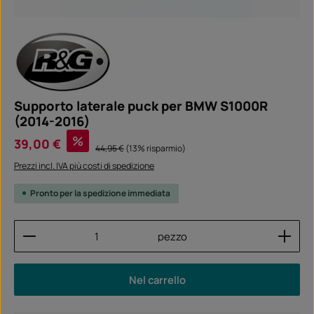
Supporto laterale puck per BMW S1000R
(2014-2016)
Prezzo di vendita:
%
39,00 €
Prezzo normale:
44,95 €
(13% risparmio)
Prezzi incl. IVA più costi di spedizione
Pronto per la spedizione immediata
Quantità del prodotto: inserisci la quantità desider
pezzo
Nel carrello