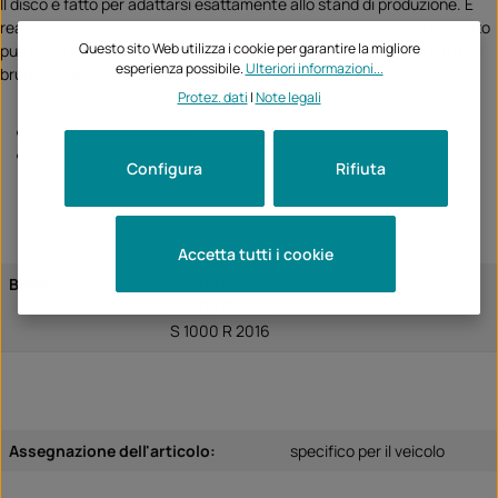
Il disco è fatto per adattarsi esattamente allo stand di produzione. È
realizzato in alluminio con coperchio in acciaio inossidabile. Il prodotto
Questo sito Web utilizza i cookie per garantire la migliore
può essere installato in pochi minuti perché è fissato con tre viti a
esperienza possibile.
Ulteriori informazioni...
brugola svasate
Protez. dati
|
Note legali
Colori: nero / argento
Materiale: alluminio / acciaio inox
Configura
Rifiuta
Accetta tutti i cookie
BMW
S 1000 R 2014
S 1000 R 2015
S 1000 R 2016
Assegnazione dell'articolo:
specifico per il veicolo