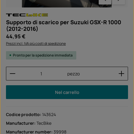
Supporto di scarico per Suzuki GSX-R 1000
(2012-2016)
Prezzo normale:
44,95 €
Prezzi incl. IVA più costi di spedizione
Pronto per la spedizione immediata
Quantità del prodotto: inserisci la quantità desider
pezzo
Nel carrello
Codice prodotto:
143624
Manufacturer:
TecBike
Manufacturer number:
39998