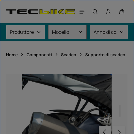
Passa al contenuto principale
Il car
Home
Componenti
Scarico
Supporto di scarico
Salta la galleria di immagini