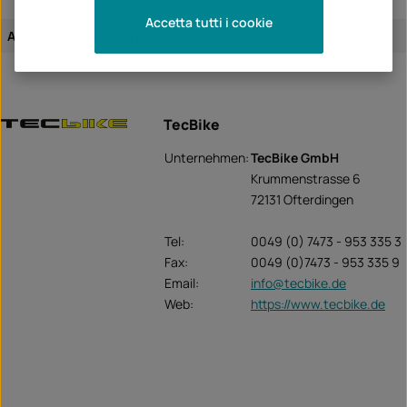
Accetta tutti i cookie
Assegnazione dell'articolo:
specifico per il veicolo
TecBike
Unternehmen:
TecBike GmbH
Krummenstrasse 6
72131 Ofterdingen
Tel:
0049 (0) 7473 - 953 335 3
Fax:
0049 (0)7473 - 953 335 9
Email:
info@tecbike.de
Web:
https://www.tecbike.de