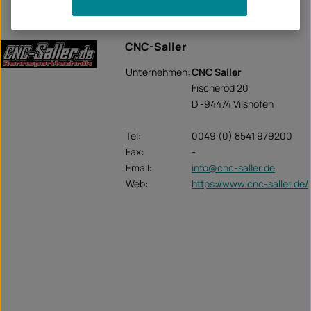
CNC-Saller
Unternehmen:
CNC Saller
Fischeröd 20
D -94474 Vilshofen
Tel:
0049 (0) 8541 979200
Fax:
-
Email:
info@cnc-saller.de
Web:
https://www.cnc-saller.de/