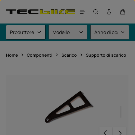
Passa al contenuto principale
Il car
Home
Componenti
Scarico
Supporto di scarico
Salta la galleria di immagini