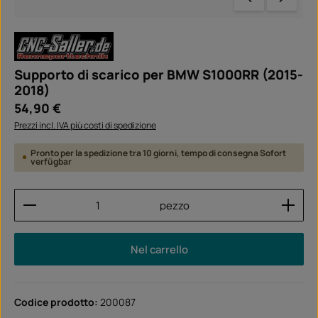
Supporto di scarico per BMW S1000RR (2015-
2018)
Prezzo normale:
54,90 €
Prezzi incl. IVA più costi di spedizione
Pronto per la spedizione tra 10 giorni, tempo di consegna Sofort
verfügbar
Quantità del prodotto: inserisci la quantità desider
pezzo
Nel carrello
Codice prodotto:
200087