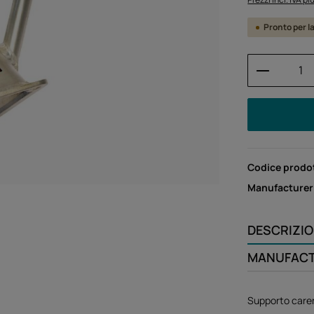
Pronto per l
Quantità
Codice prodo
Manufacturer
DESCRIZI
MANUFAC
Supporto caren