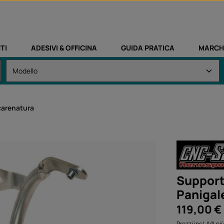
TI
ADESIVI & OFFICINA
GUIDA PRATICA
MARCH
carenatura
Support
Panigal
Prezzo normale
119,00 €
Prezzi incl. IVA p