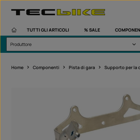
assa al contenuto principale
Passa alla navigazione principale
TUTTI GLI ARTICOLI
% SALE
COMPONEN
Home
Componenti
Pista di gara
Supporto per la 
Salta la galleria di immagini