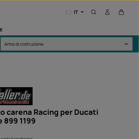
Il carrel
IT
E
o carena Racing per Ducati
e 899 1199
:
iù costi di spedizione