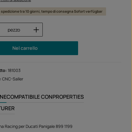
a spedizione tra 10 giorni, tempo di consegna Sofort verfügbar
 del prodotto: inserisci la quantità desid
pezzo
Nel carrello
tto:
181003
:
CNC-Saller
ONE
COMPATIBILE CON
PROPERTIES
TURER
a Racing per Ducati Panigale 899 1199