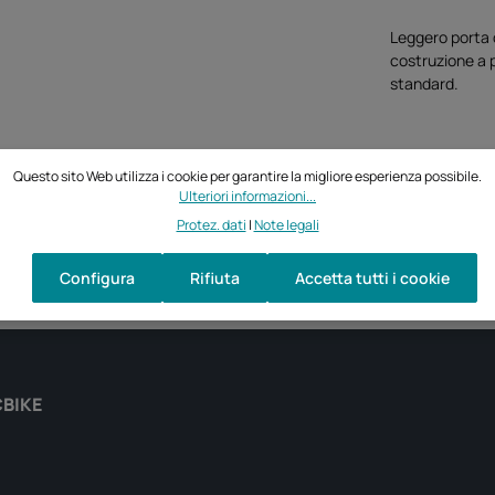
Leggero porta 
costruzione a p
standard.
Questo sito Web utilizza i cookie per garantire la migliore esperienza possibile.
Ulteriori informazioni...
Protez. dati
|
Note legali
Configura
Rifiuta
Accetta tutti i cookie
CBIKE