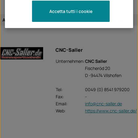
Accetta tutti i cookie
Assegnazione dell'articolo:
specifico per il veicolo
CNC-Saller
Unternehmen:
CNC Saller
Fischeröd 20
D -94474 Vilshofen
Tel:
0049 (0) 8541 979200
Fax:
-
Email:
info@cnc-saller.de
Web:
https://www.cnc-saller.de/