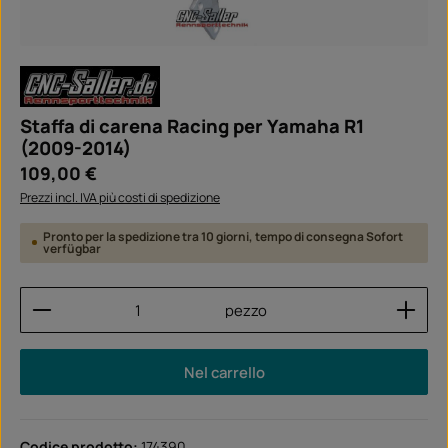
Staffa di carena Racing per Yamaha R1
(2009-2014)
Prezzo normale:
109,00 €
Prezzi incl. IVA più costi di spedizione
Pronto per la spedizione tra 10 giorni, tempo di consegna Sofort
verfügbar
Quantità del prodotto: inserisci la quantità desider
pezzo
Nel carrello
Codice prodotto:
174390