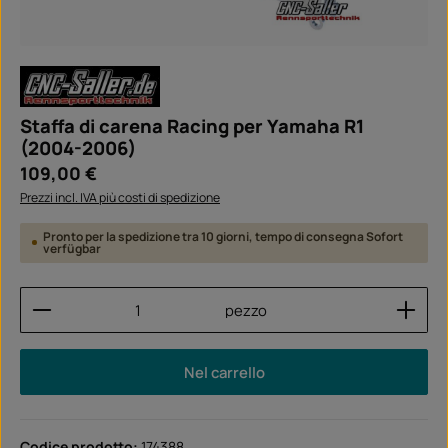
Staffa di carena Racing per Yamaha R1
(2004-2006)
Prezzo normale:
109,00 €
Prezzi incl. IVA più costi di spedizione
Pronto per la spedizione tra 10 giorni, tempo di consegna Sofort
verfügbar
Quantità del prodotto: inserisci la quantità desider
pezzo
Nel carrello
Codice prodotto:
174388