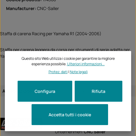
Manufacturer:
CNC-Saller
Staffa di carena Racing per Yamaha R1 (2004-2006)
Staffa per carena leggera da corsa per strumenti di serie adatta per
Yamaha R1 anno 2004 - 2006 tipo RN12
Questo sito Web utilizza i cookie per garantire la migliore
esperienza possibile.
Ulteriori informazioni...
Protez. dati
|
Note legali
Assegnazione dell'articolo:
specifico per il veicolo
Configura
Rifiuta
Accetta tutti i cookie
CNC-Saller
Unternehmen:
CNC Saller