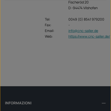
Fischeröd 20
D -94474 Vilshofen
Tel:
0049 (0) 8541 979200
Fax:
-
Email:
info@cnc-saller.de
Web:
https://www.cnc-saller.de/
INFORMAZIONI