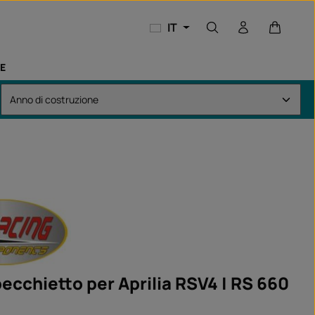
Il carrel
IT
E
ecchietto per Aprilia RSV4 | RS 660