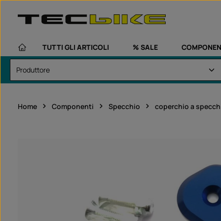
assa al contenuto principale
Passa alla navigazione principale
TUTTI GLI ARTICOLI
% SALE
COMPONEN
Home
Componenti
Specchio
coperchio a specch
Salta la galleria di immagini