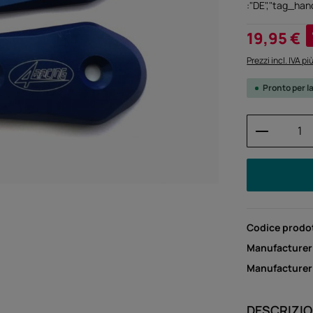
:"DE","tag_hand
Prezzo di vendi
19,95 €
Prezzi incl. IVA p
Pronto per l
Quantità
Codice prodo
Manufacturer
Manufacture
DESCRIZI