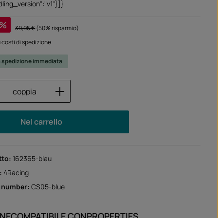
ling_version":"v1"}]}
ta:
%
Prezzo normale:
39,95 €
(50% risparmio)
iù costi di spedizione
a spedizione immediata
 del prodotto: inserisci la quantità desid
coppia
Nel carrello
tto:
162365-blau
:
4Racing
r number:
CS05-blue
ONE
COMPATIBILE CON
PROPERTIES