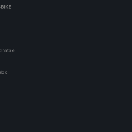
CBIKE
rdinata e
lo di