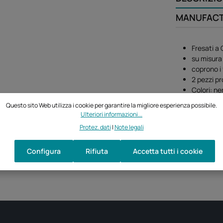
MANUFAC
Fresati a
su misura
coprono i 
2 pezzi pr
Colori: ne
Questo sito Web utilizza i cookie per garantire la migliore esperienza possibile.
Ulteriori informazioni...
Protez. dati
|
Note legali
Configura
Rifiuta
Accetta tutti i cookie