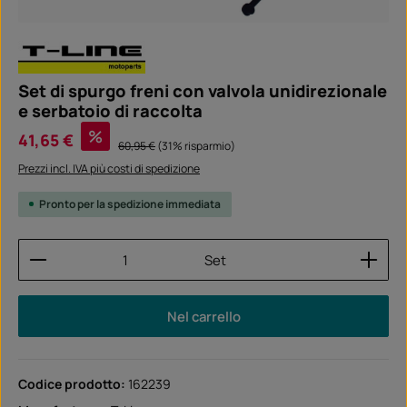
Set di spurgo freni con valvola unidirezionale
e serbatoio di raccolta
Prezzo di vendita:
%
41,65 €
Prezzo normale:
60,95 €
(31% risparmio)
Prezzi incl. IVA più costi di spedizione
Pronto per la spedizione immediata
Quantità del prodotto: inserisci la quantità desider
Set
Nel carrello
Codice prodotto:
162239