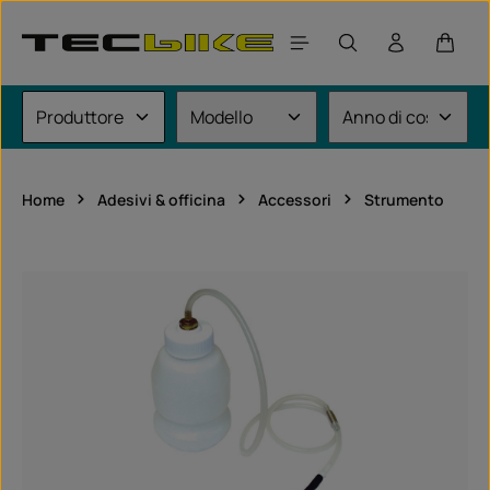
Passa al contenuto principale
Il car
Home
Adesivi & officina
Accessori
Strumento
Salta la galleria di immagini