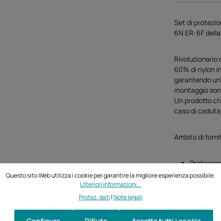
Set di protezio
6N ER-6F dell
Rivoluzionario 
60% di nylon in 
garantendo un'i
montaggio sono
Un prodotto che
caso di caduta
Ambito di forni
Protezioni
Questo sito Web utilizza i cookie per garantire la migliore esperienza possibile.
Ulteriori informazioni...
I prodotti GB Ra
Protez. dati
|
Note legali
Grazie alla st
sviluppato la n
protezioni GB R
Configura
Rifiuta
Accetta tutti i cookie