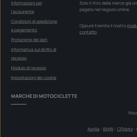
Informazioni per
Solo il ritiro della merce già o
pagata nel negozio online.
l'acquirente
Condizioni di spedizione
Oppure tramite il nostro
modu
e pagamento
contatto
.
Protezione dei dati
Informativa sul diritto di
recesso
Modulo di recesso
Impostazioni dei cookie
MARCHE DI MOTOCICLETTE
Nou
Aprilia
-
BMW
-
CFMoto
-