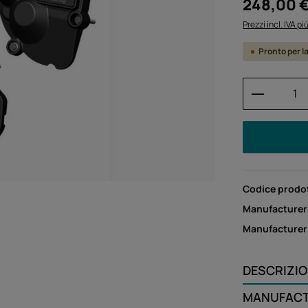
Prezzo normale
248,00 
Prezzi incl. IVA p
Pronto per l
Quantità
Codice prodo
Manufacturer
Manufacture
DESCRIZI
MANUFAC