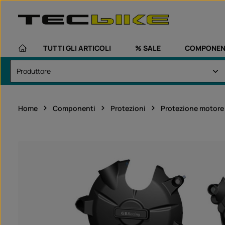
assa al contenuto principale
Passa alla navigazione principale
TUTTI GLI ARTICOLI
% SALE
COMPONEN
Home
Componenti
Protezioni
Protezione motore
Salta la galleria di immagini