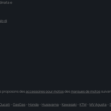
rdinata e
lo di
s proposons des
accessoires pour motos
des
marques de motos
suivan
Ducati
-
GasGas
-
Honda
-
Husqvarna
-
Kawasaki
-
KTM
-
MV Agusta
-