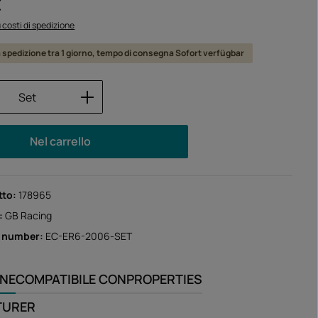
:
€
iù costi di spedizione
a spedizione tra 1 giorno, tempo di consegna Sofort verfügbar
 del prodotto: inserisci la quantità desid
Set
Nel carrello
tto:
178965
:
GB Racing
r number:
EC-ER6-2006-SET
ONE
COMPATIBILE CON
PROPERTIES
TURER