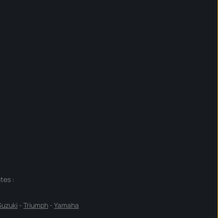
tes :
Suzuki
-
Triumph
-
Yamaha