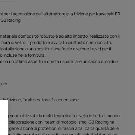
ni per l'accensione dell'alternatore e la frizione per Kawasaki ER-
a GB Racing
materiale composito robusto e ad alto impatto, realizzato con il
fibra di vetro, il prodotto è avvitato piuttosto che incollato,
nstallazione o una sostituzione facile e veloce Le viti per il
 incluse nella fornitura.
 ha un ottimo aspetto e che fa risparmiare un sacco di soldi in
tura
: 1x frizione, 1x alternatore, 1x accensione
cing sono utilizzati da molti team di alto livello in tutto il mondo.
retta collaborazione con i team di motociclismo, GB Racing ha
uova generazione di protezioni di fascia alta. L'alta qualità delle
acing è dimostrata dalla certificazione ufficiale FIM Approved