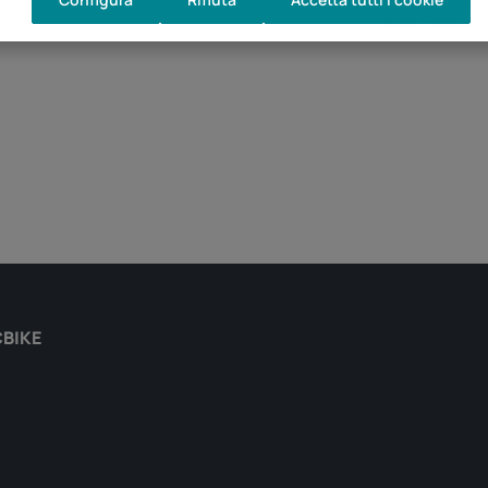
della Fédérati
CBIKE