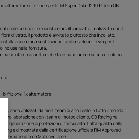
one alternatore e frizione per KTM Super Duke 1290 R della GB
materiale composito robusto e ad alto impatto, realizzato con il
fibra di vetro, il prodotto è avvitato piuttosto che incollato,
nstallazione o una sostituzione facile e veloce Le viti per il
 incluse nella fornitura.
 ha un ottimo aspetto e che fa risparmiare un sacco di soldi in
tura
: 1x frizione, 1x alternatore
cing sono utilizzati da molti team di alto livello in tutto il mondo.
retta collaborazione con i team di motociclismo, GB Racing ha
uova generazione di protezioni di fascia alta. L'alta qualità delle
acing è dimostrata dalla certificazione ufficiale FIM Approved
on Internationale de Motocyclisme