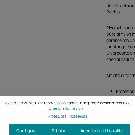
Set di protezi
Racing
Rivoluzionario 
60% di nylon in 
garantendo un'i
montaggio sono
Un prodotto che
caso di caduta
Ambito di forni
Protezioni
Questo sito Web utilizza i cookie per garantire la migliore esperienza possibile.
I prodotti GB Ra
Ulteriori informazioni...
Grazie alla st
Protez. dati
|
Note legali
sviluppato la n
protezioni GB R
Configura
Rifiuta
Accetta tutti i cookie
della Fédérati