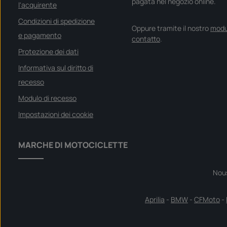
pagata nel negozio online.
l'acquirente
Condizioni di spedizione
Oppure tramite il nostro
modu
e pagamento
contatto
.
Protezione dei dati
Informativa sul diritto di
recesso
Modulo di recesso
Impostazioni dei cookie
MARCHE DI MOTOCICLETTE
Nou
Aprilia
-
BMW
-
CFMoto
-