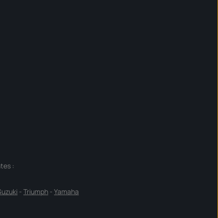
tes :
Suzuki
-
Triumph
-
Yamaha