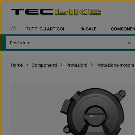
assa al contenuto principale
Passa alla navigazione principale
TUTTI GLI ARTICOLI
% SALE
COMPONEN
Home
Componenti
Protezioni
Protezione motore
Salta la galleria di immagini