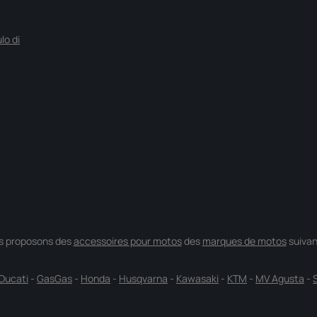
lo di
s proposons des
accessoires pour motos
des
marques de motos
suivan
Ducati
-
GasGas
-
Honda
-
Husqvarna
-
Kawasaki
-
KTM
-
MV Agusta
-