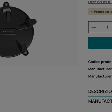
Prezzi incl. IVA p
Pronto per l
Quantità
Codice prodo
Manufacturer
Manufacture
DESCRIZI
MANUFAC