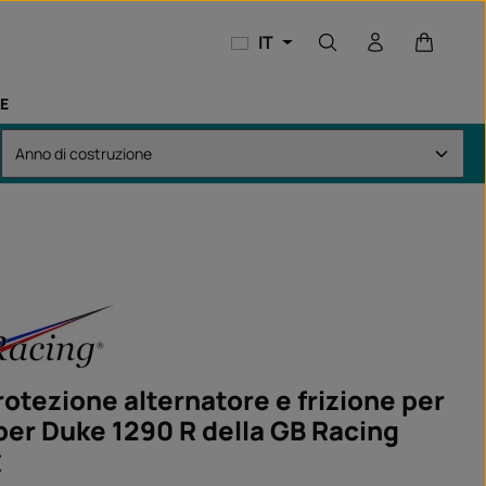
Il carrel
IT
E
rotezione alternatore e frizione per
er Duke 1290 R della GB Racing
:
€