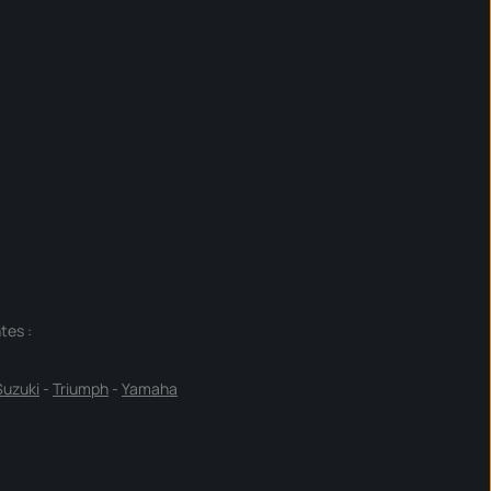
tes :
Suzuki
-
Triumph
-
Yamaha