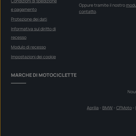
Condizioni di spedizione
Oppure tramite il nostro
modu
e pagamento
contatto
.
Protezione dei dati
Informativa sul diritto di
recesso
Modulo di recesso
Impostazioni dei cookie
MARCHE DI MOTOCICLETTE
Nou
Aprilia
-
BMW
-
CFMoto
-