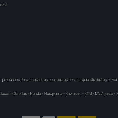
lo di
s proposons des
accessoires pour motos
des
marques de motos
suivan
Ducati
-
GasGas
-
Honda
-
Husqvarna
-
Kawasaki
-
KTM
-
MV Agusta
-