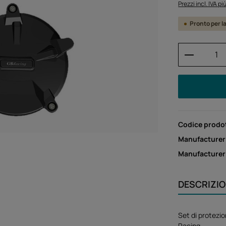
Prezzi incl. IVA p
Pronto per l
Quantità
Codice prodo
Manufacturer
Manufacture
DESCRIZI
Set di protezio
Racing