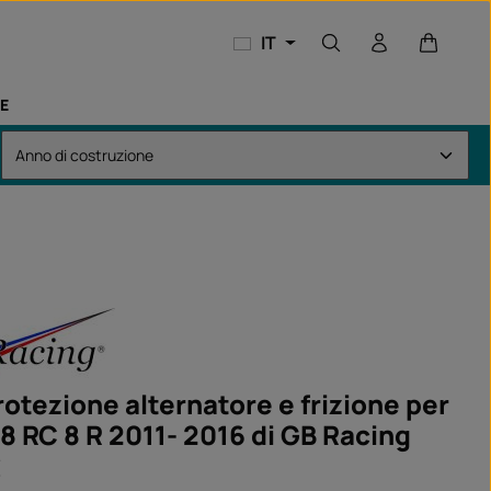
Il carrel
IT
E
rotezione alternatore e frizione per
8 RC 8 R 2011- 2016 di GB Racing
:
€