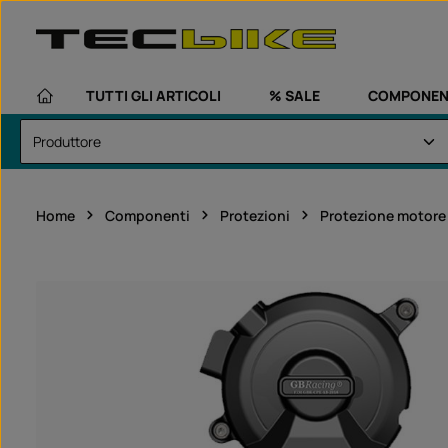
assa al contenuto principale
Passa alla navigazione principale
TUTTI GLI ARTICOLI
% SALE
COMPONEN
Home
Componenti
Protezioni
Protezione motore
Salta la galleria di immagini