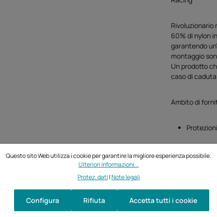
Rivoluzionario 
60% di nylon in 
garantendo un'i
montaggio sono
Un prodotto che
caso di caduta
Ambito di forni
Protezioni
I prodotti GB Ra
Questo sito Web utilizza i cookie per garantire la migliore esperienza possibile.
Grazie alla st
Ulteriori informazioni...
sviluppato la n
Protez. dati
|
Note legali
protezioni GB R
della Fédérati
Configura
Rifiuta
Accetta tutti i cookie