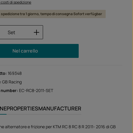
iù costi di spedizione
a spedizione tra 1 giorno, tempo di consegna Sofort verfügbar
 del prodotto: inserisci la quantità desid
Set
Nel carrello
tto:
169348
:
GB Racing
r number:
EC-RC8-2011-SET
ONE
PROPERTIES
MANUFACTURER
ne alternatore e frizione per KTM RC 8 RC 8 R 2011- 2016 di GB