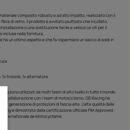
materiale composito robusto e ad alto impatto, realizzato con il
fibra di vetro, il prodotto è avvitato piuttosto che incollato,
nstallazione o una sostituzione facile e veloce Le viti per il
 incluse nella fornitura.
 ha un ottimo aspetto e che fa risparmiare un sacco di soldi in
.
tura
: 1x frizione, 1x alternatore
cing sono utilizzati da molti team di alto livello in tutto il mondo.
retta collaborazione con i team di motociclismo, GB Racing ha
uova generazione di protezioni di fascia alta. L'alta qualità delle
acing è dimostrata dalla certificazione ufficiale FIM Approved
on Internationale de Motocyclisme.