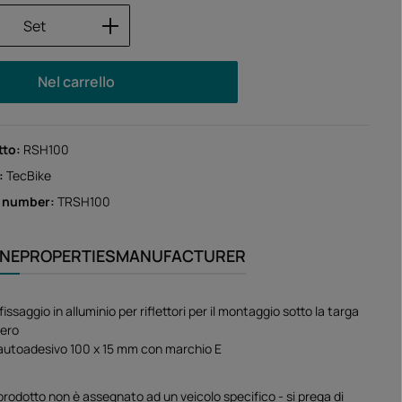
 del prodotto: inserisci la quantità desid
Set
Nel carrello
tto:
RSH100
:
TecBike
r number:
TRSH100
ONE
PROPERTIES
MANUFACTURER
 fissaggio in alluminio per riflettori per il montaggio sotto la targa
nero
e autoadesivo 100 x 15 mm con marchio E
rodotto non è assegnato ad un veicolo specifico - si prega di