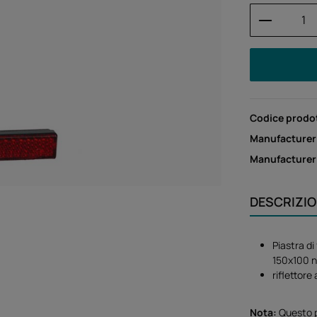
Quantità
Codice prodo
Manufacturer
Manufacture
DESCRIZI
Piastra di
150x100 
riflettor
Nota:
Questo p