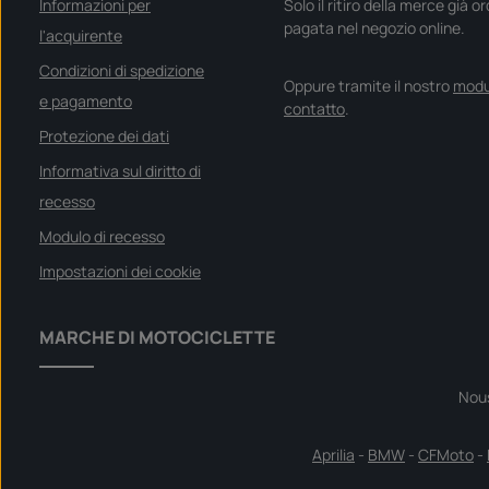
Informazioni per
Solo il ritiro della merce già o
pagata nel negozio online.
l'acquirente
Condizioni di spedizione
Oppure tramite il nostro
modu
e pagamento
contatto
.
Protezione dei dati
Informativa sul diritto di
recesso
Modulo di recesso
Impostazioni dei cookie
MARCHE DI MOTOCICLETTE
Nou
Aprilia
-
BMW
-
CFMoto
-