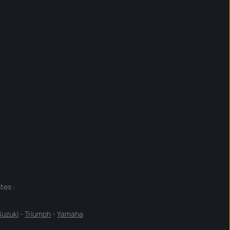
tes :
Suzuki
-
Triumph
-
Yamaha