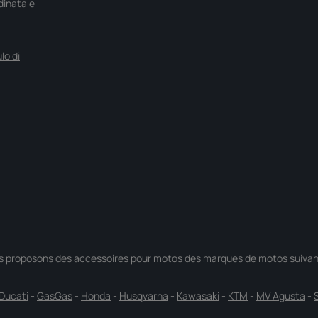
rdinata e
lo di
s proposons des
accessoires pour motos
des
marques de motos
suivan
Ducati
-
GasGas
-
Honda
-
Husqvarna
-
Kawasaki
-
KTM
-
MV Agusta
-