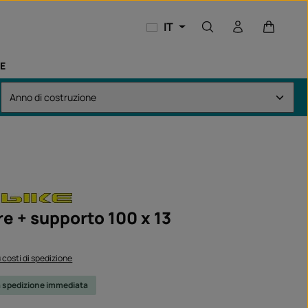
Il carrel
IT
E
re + supporto 100 x 13
:
iù costi di spedizione
a spedizione immediata