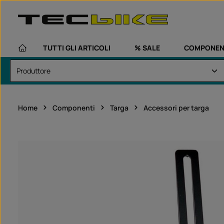
assa al contenuto principale
Passa alla navigazione principale
TUTTI GLI ARTICOLI
% SALE
COMPONEN
Home
Componenti
Targa
Accessori per targa
Salta la galleria di immagini