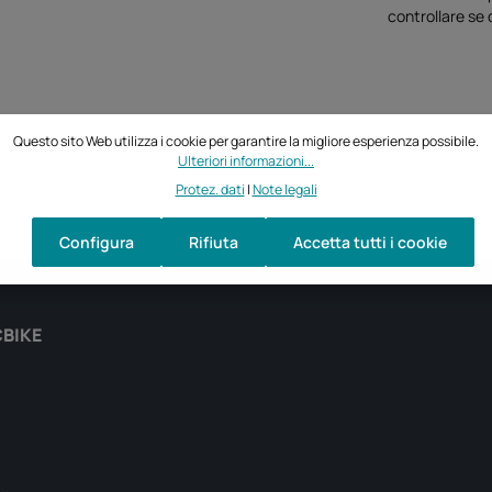
controllare se 
Questo sito Web utilizza i cookie per garantire la migliore esperienza possibile.
Ulteriori informazioni...
Protez. dati
|
Note legali
Configura
Rifiuta
Accetta tutti i cookie
CBIKE