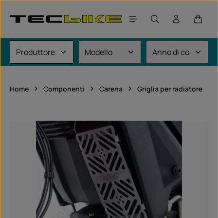
Passa al contenuto principale
Il car
Home
Componenti
Carena
Griglia per radiatore
Salta la galleria di immagini