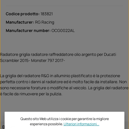
Codice prodotto:
183821
Manufacturer:
RG Racing
Manufacturer number:
OCG0022AL
Radiatore griglia radiatore raffreddatore olio argento per Ducati
Scrambler 2015- Monster 797 2017-
La griglia del radiatore R&G in alluminio plastificato è la protezione
perfetta contro i danni al radiatore ed è molto facile da installare. Non
sono necessarie forature o modifiche al veicolo. La griglia del radiatore
è facile da rimuovere per la pulizia.
Questo sito Web utilizza i cookie per garantire la migliore
esperienza possibile.
Ulteriori informazioni...
Ducati
Monster 797 2017