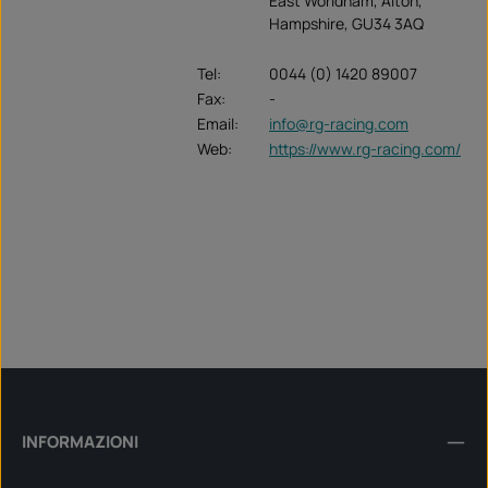
East Worldham, Alton,
Hampshire, GU34 3AQ
Tel:
0044 (0) 1420 89007
Fax:
-
Email:
info@rg-racing.com
Web:
https://www.rg-racing.com/
INFORMAZIONI