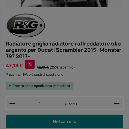
Radiatore griglia radiatore raffreddatore olio
argento per Ducati Scrambler 2015- Monster
797 2017-
Prezzo di vendita:
%
47,18 €
Prezzo normale:
62,95 €
(25% risparmio)
Prezzi incl. IVA più costi di spedizione
Pronto per la spedizione immediata
Quantità del prodotto: inserisci la quantità desider
pezzo
Nel carrello