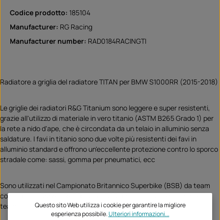
Codice prodotto:
185104
Manufacturer:
RG Racing
Manufacturer number:
RAD0184RACINGTI
Radiatore a griglia del radiatore TITAN per BMW S1000RR (2015-2018)
Le griglie dei radiatori R&G Titanium sono leggere e super resistenti,
grazie all'utilizzo di materiale in vero titanio (ASTM B265 Grado 1) per
la rete a nido d'ape, che è circondata da un telaio in alluminio senza
saldature. I favi in titanio sono due volte più resistenti dei favi in
alluminio standard e offrono un'eccellente protezione contro lo sporco
stradale come: sassi, gomma per pneumatici, ecc
Sono utilizzati nel Campionato Britannico Superbike (BSB) da team
come Riders BMW e RAF Reserve BSB Racing, così come da molti
Questo sito Web utilizza i cookie per garantire la migliore
team dell'Isola di Man!
esperienza possibile.
Ulteriori informazioni...