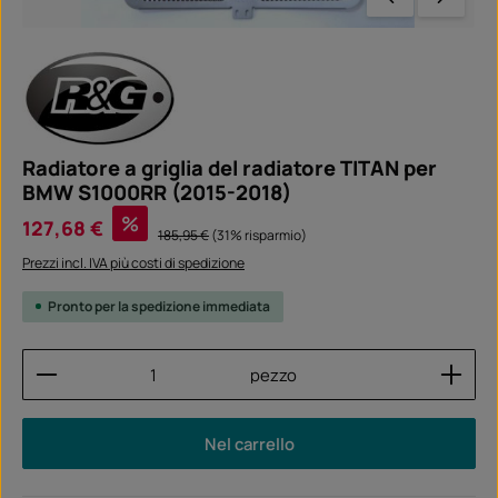
Radiatore a griglia del radiatore TITAN per
BMW S1000RR (2015-2018)
Prezzo di vendita:
%
127,68 €
Prezzo normale:
185,95 €
(31% risparmio)
Prezzi incl. IVA più costi di spedizione
Pronto per la spedizione immediata
Quantità del prodotto: inserisci la quantità desider
pezzo
Nel carrello