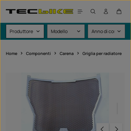
Passa al contenuto principale
Il car
Home
Componenti
Carena
Griglia per radiatore
Salta la galleria di immagini