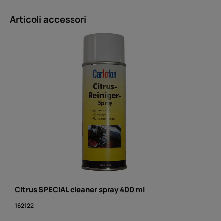
Salta la galleria dei prodotti
Articoli accessori
Citrus SPECIAL cleaner spray 400 ml
162122