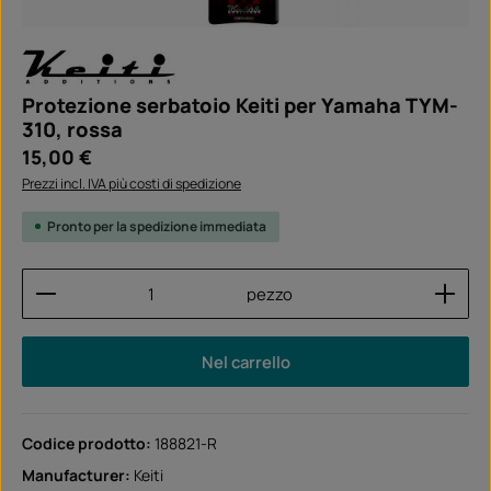
Protezione serbatoio Keiti per Yamaha TYM-
310, rossa
Prezzo normale:
15,00 €
Prezzi incl. IVA più costi di spedizione
Pronto per la spedizione immediata
Quantità del prodotto: inserisci la quantità desider
pezzo
Nel carrello
Codice prodotto:
188821-R
Manufacturer:
Keiti