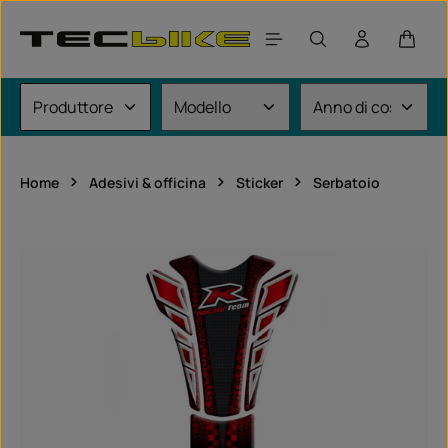
Passa al contenuto principale
Il car
Home
Adesivi & officina
Sticker
Serbatoio
Salta la galleria di immagini