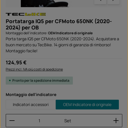
Portatarga IQ5 per CFMoto 650NK (2020-
2024) per OB
Montaggio dell'indicatore:
OEM Indicatore di originale
Porta targa IQ5 per CFMoto 650NK (2020-2024). Acquistare a
buon mercato su TecBike. 14 giorni di garanzia di rimborso!
Montaggio facile!
Prezzo normale:
124,95 €
Prezzi incl. IVA più costi di spedizione
Pronto per la spedizione immediata
Seleziona
Montaggio dell'indicatore
Indicatori accessori
OEM Indicatore di originale
Quantità del prodotto: inserisci la quantità desider
Set