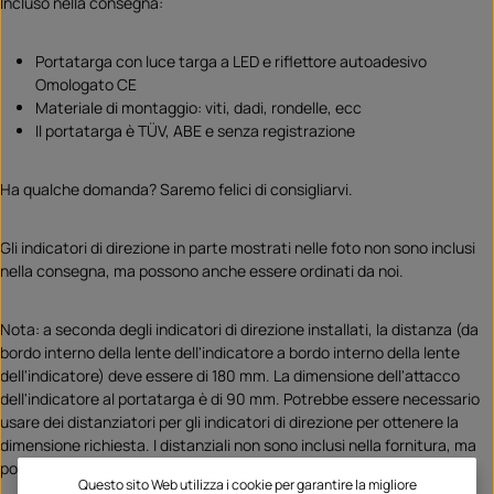
Incluso nella consegna:
Portatarga con luce targa a LED e riflettore autoadesivo
Omologato CE
Materiale di montaggio: viti, dadi, rondelle, ecc
Il portatarga è TÜV, ABE e senza registrazione
Ha qualche domanda? Saremo felici di consigliarvi.
Gli indicatori di direzione in parte mostrati nelle foto non sono inclusi
nella consegna, ma possono anche essere ordinati da noi.
Nota: a seconda degli indicatori di direzione installati, la distanza (da
bordo interno della lente dell'indicatore a bordo interno della lente
dell'indicatore) deve essere di 180 mm. La dimensione dell'attacco
dell'indicatore al portatarga è di 90 mm. Potrebbe essere necessario
usare dei distanziatori per gli indicatori di direzione per ottenere la
dimensione richiesta. I distanziali non sono inclusi nella fornitura, ma
possono essere acquistati da TecBike.
Questo sito Web utilizza i cookie per garantire la migliore