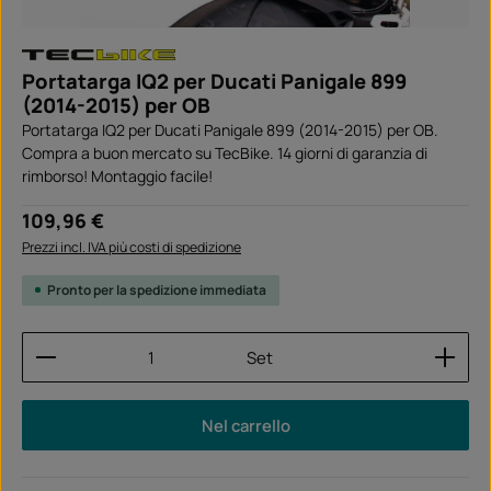
Portatarga IQ2 per Ducati Panigale 899
(2014-2015) per OB
Portatarga IQ2 per Ducati Panigale 899 (2014-2015) per OB.
Compra a buon mercato su TecBike. 14 giorni di garanzia di
rimborso! Montaggio facile!
Prezzo normale:
109,96 €
Prezzi incl. IVA più costi di spedizione
Pronto per la spedizione immediata
Quantità del prodotto: inserisci la quantità desider
Set
Nel carrello