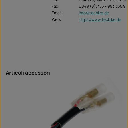
Fax:
0049 (0)7473 - 953 335 9
Email:
info@tecbike.de
Web:
https://www.tecbike.de
Salta la galleria dei prodotti
Articoli accessori