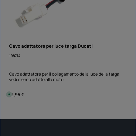
Cavo adattatore per luce targa Ducati
198714
Cavo adattatore per il collegamento della luce della targa
vedi elenco adatto alla moto.
Prezzo normale:
12,95 €
D
i
s
p
Quantità del prodotto: inserisci la quantità desi
o
pezzo
n
i
b
i
l
e
,