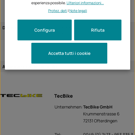
esperienza possibile.
Ulteriori informazioni...
Protez. dati
|
Note legali
Ducati
Panigale 899 2014
Configura
Rifiuta
Panigale 899 2015
Accetta tutti i cookie
Assegnazione dell'articolo:
specifico per il veicolo
TecBike
Unternehmen:
TecBike GmbH
Krummenstrasse 6
72131 Ofterdingen
Tel:
0049 (0) 7473 - 953 335 3