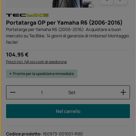
Portatarga GP per Yamaha R6 (2006-2016)
Portatarga per Yamaha R6 (2006-2016). Acquistare a buon
mercato su TecBike. 14 giorni di garanzia di rimborso! Montaggio
facile!
Prezzo normale:
104,95 €
Prezzi incl. IVA più costi di spedizione
Pronto per la spedizione immediata
Quantità del prodotto: inserisci la quantità desider
Set
Nel carrello
Codice prodotto:
160973-001001-R90