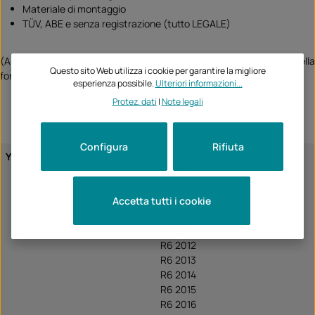
Materiale di montaggio
TÜV, ABE e senza registrazione (tutto LEGALE)
(Alcuni degli indicatori mostrati nelle immagini non sono compresi nella
Questo sito Web utilizza i cookie per garantire la migliore
fornitura, ma possono essere ordinati presso TecBike)
esperienza possibile.
Ulteriori informazioni...
Protez. dati
|
Note legali
Configura
Rifiuta
Yamaha
R6 2006
R6 2007
R6 2008
Accetta tutti i cookie
R6 2009
R6 2010
R6 2011
R6 2012
R6 2013
R6 2014
R6 2015
R6 2016