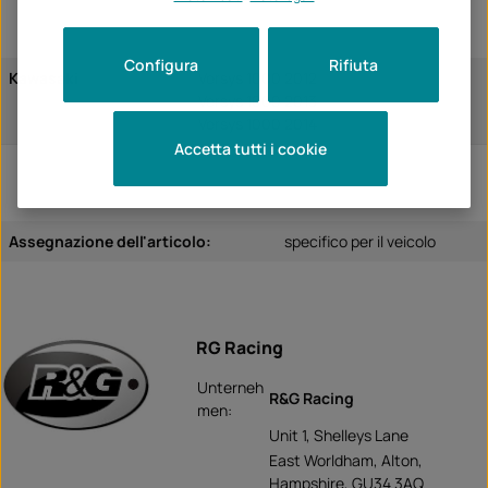
Configura
Rifiuta
Kawasaki
Versys 1000 2012
Versys 1000 2013
Versys 1000 2014
Accetta tutti i cookie
Assegnazione dell'articolo:
specifico per il veicolo
RG Racing
Unterneh
R&G Racing
men:
Unit 1, Shelleys Lane
East Worldham, Alton,
Hampshire, GU34 3AQ