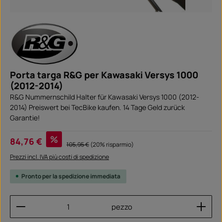
Porta targa R&G per Kawasaki Versys 1000
(2012-2014)
R&G Nummernschild Halter für Kawasaki Versys 1000 (2012-
2014) Preiswert bei TecBike kaufen. 14 Tage Geld zurück
Garantie!
Prezzo di vendita:
%
84,76 €
Prezzo normale:
105,95 €
(20% risparmio)
Prezzi incl. IVA più costi di spedizione
Pronto per la spedizione immediata
Quantità del prodotto: inserisci la quantità desider
pezzo