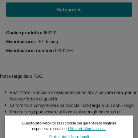
Nel carrello
Codice prodotto:
182291
Manufacturer:
RG Racing
Manufacturer number:
LP0117BK
Porta targa della R&G.
Realizzato in acciaio inossidabile verniciato a polvere nera, per un
look perfetto e di qualità
La fornitura comprende una piccola luce targa a LED con E-sign
Il porta targa può essere utilizzato sia con gli indicatori di
direzione originali che con i mini indicatori di direzione
Questo sito Web utilizza i cookie per garantire la migliore
Ottima vestibilità e qualità Ottimo aspetto
esperienza possibile.
Ulteriori informazioni...
Protez. dati
|
Note legali