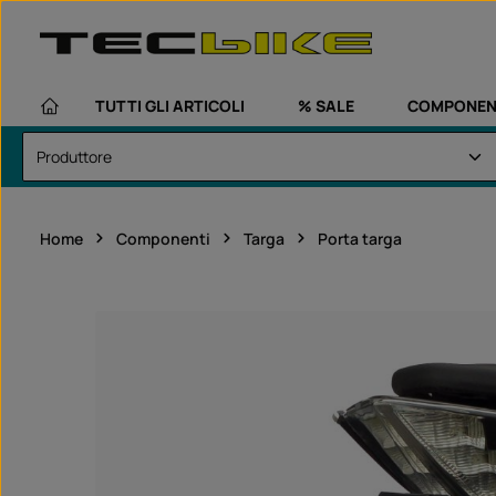
assa al contenuto principale
Passa alla navigazione principale
TUTTI GLI ARTICOLI
% SALE
COMPONEN
Home
Componenti
Targa
Porta targa
Salta la galleria di immagini