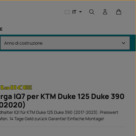
Il carrel
IT
E
arga IQ7 per KTM Duke 125 Duke 390
202020)
alter IQ1 für KTM Duke 125 Duke 390 (2017-2023). Preiswert
ufen. 14 Tage Geld zurück Garantie! Einfache Montage!
: