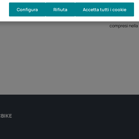
I titolari
Configura
Rifiuta
Accetta tutti i cookie
Gli indicatori 
compresi nella
CBIKE