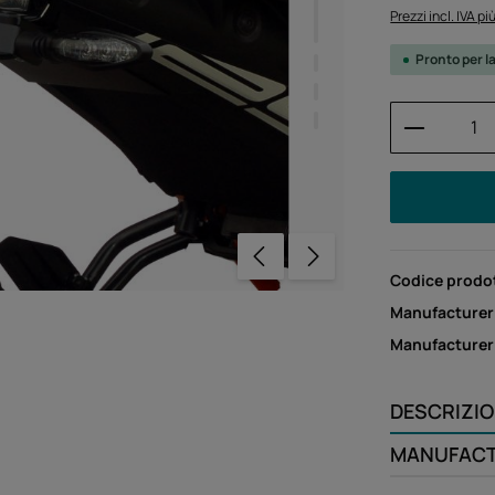
Prezzi incl. IVA p
Pronto per l
Quantità
Codice prodo
Manufacturer
Manufacture
DESCRIZI
MANUFAC