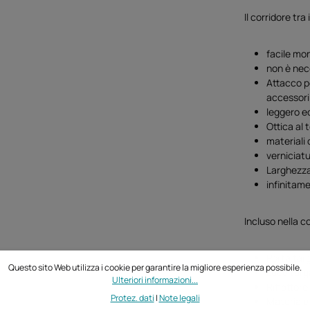
Il corridore t
facile mon
non è nece
Attacco pe
accessori 
leggero e
Ottica al 
materiali 
verniciatu
Larghezza
infinitame
Incluso nella 
Porta tar
Questo sito Web utilizza i cookie per garantire la migliore esperienza possibile.
Luce targ
Ulteriori informazioni...
Riflettor
Protez. dati
|
Note legali
Materiale 