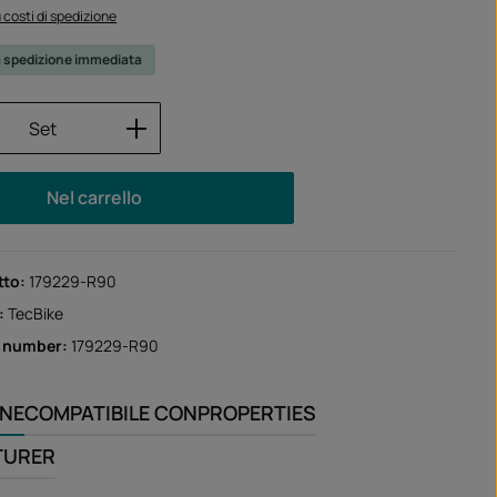
iù costi di spedizione
a spedizione immediata
 del prodotto: inserisci la quantità desid
Set
Nel carrello
tto:
179229-R90
:
TecBike
r number:
179229-R90
ONE
COMPATIBILE CON
PROPERTIES
TURER