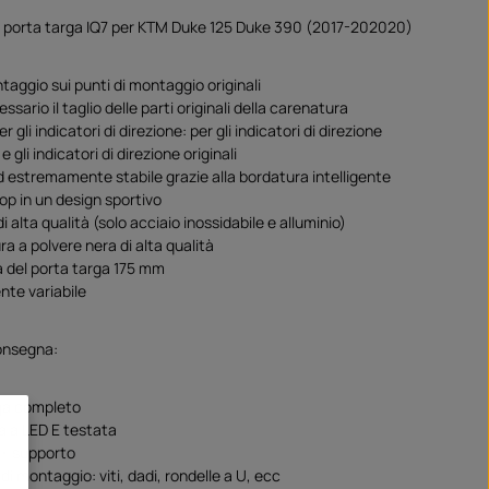
ra i porta targa IQ7 per KTM Duke 125 Duke 390 (2017-202020)
taggio sui punti di montaggio originali
ssario il taglio delle parti originali della carenatura
r gli indicatori di direzione: per gli indicatori di direzione
e gli indicatori di direzione originali
d estremamente stabile grazie alla bordatura intelligente
top in un design sportivo
di alta qualità (solo acciaio inossidabile e alluminio)
ra a polvere nera di alta qualità
 del porta targa 175 mm
nte variabile
consegna:
ga completo
a a LED E testata
e + supporto
di montaggio: viti, dadi, rondelle a U, ecc