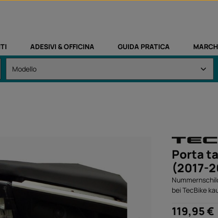
TI
ADESIVI & OFFICINA
GUIDA PRATICA
MARCH
Porta t
(2017-
Nummernschildh
bei TecBike ka
Prezzo normale
119,95 €