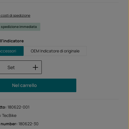
:
iù costi di spedizione
a spedizione immediata
l'indicatore
 accessori
OEM Indicatore di originale
 del prodotto: inserisci la quantità desid
Set
Nel carrello
tto:
180622-001
:
TecBike
r number:
180622-30