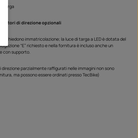
rtatarga
ndicatori di direzione opzionali
n richiedono immatricolazione; la luce di targa a LED è dotata del
ogazione “E” richiesto e nella fornitura è incluso anche un
e con supporto.
 di direzione parzialmente raffigurati nelle immagini non sono
ornitura, ma possono essere ordinati presso TecBike)