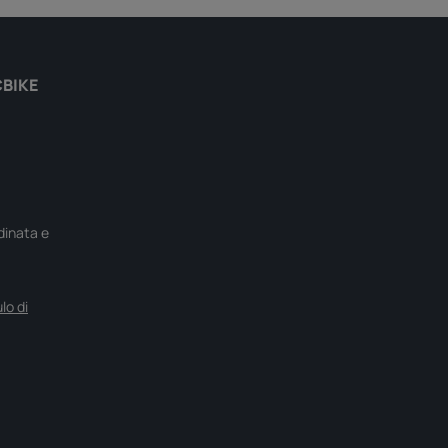
CBIKE
rdinata e
lo di