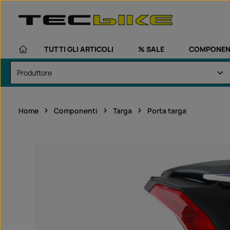
assa al contenuto principale
Passa alla navigazione principale
TUTTI GLI ARTICOLI
% SALE
COMPONEN
Home
Componenti
Targa
Porta targa
Salta la galleria di immagini