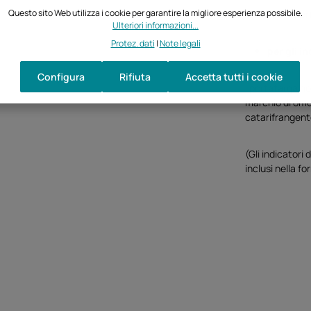
Questo sito Web utilizza i cookie per garantire la migliore esperienza possibile.
Riceverai il po
Ulteriori informazioni...
Protez. dati
|
Note legali
per gli i
Configura
Rifiuta
Accetta tutti i cookie
I portatarga no
marchio di omol
catarifrangent
(Gli indicatori
inclusi nella f