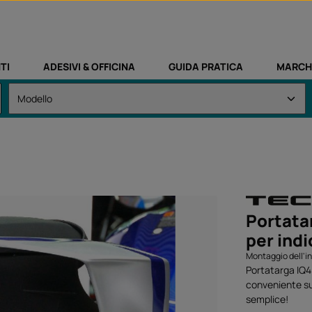
TI
ADESIVI & OFFICINA
GUIDA PRATICA
MARCH
Portata
per indi
Montaggio dell'i
Portatarga IQ4
conveniente su
semplice!