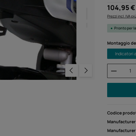
Prezzo normale
104,95 €
Prezzi incl. IVA p
Pronto per l
Seleziona
Montaggio del
Indicatori
Quantità
Codice prodo
Manufacturer
Manufacture