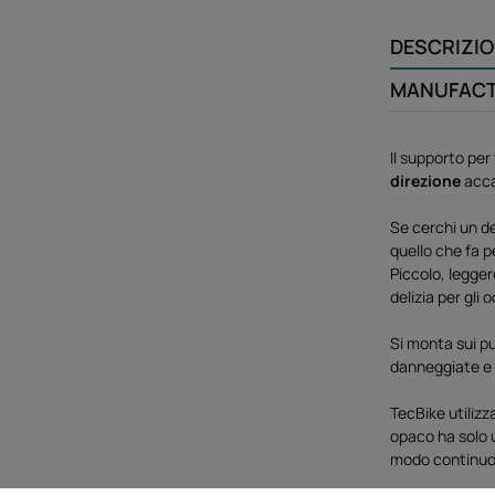
DESCRIZI
MANUFAC
Il supporto per
direzione
acca
Se cerchi un d
quello che fa p
Piccolo, legger
delizia per gli 
Si monta sui pu
danneggiate e 
TecBike utilizz
opaco ha solo u
modo continuo f