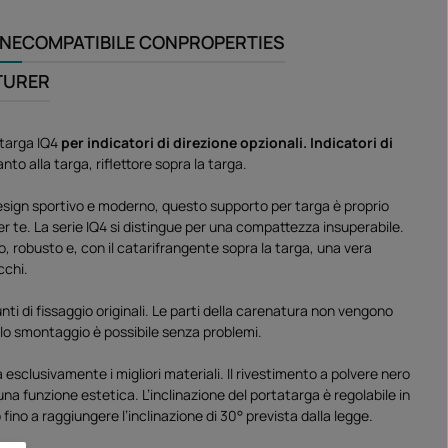
ONE
COMPATIBILE CON
PROPERTIES
TURER
 targa IQ4
per indicatori di direzione opzionali. Indicatori di
nto alla targa, riflettore sopra la targa.
esign sportivo e moderno, questo supporto per targa è proprio
er te. La serie IQ4 si distingue per una compattezza insuperabile.
o, robusto e, con il catarifrangente sopra la targa, una vera
occhi.
nti di fissaggio originali. Le parti della carenatura non vengono
lo smontaggio è possibile senza problemi.
a esclusivamente i migliori materiali. Il rivestimento a polvere nero
na funzione estetica. L’inclinazione del portatarga è regolabile in
ino a raggiungere l’inclinazione di 30° prevista dalla legge.