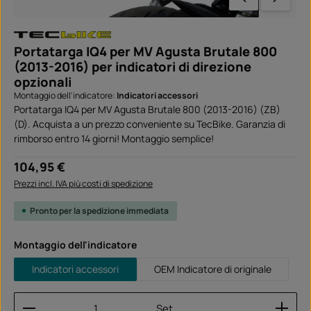
Portatarga IQ4 per MV Agusta Brutale 800
(2013-2016) per indicatori di direzione
opzionali
Montaggio dell'indicatore:
Indicatori accessori
Portatarga IQ4 per MV Agusta Brutale 800 (2013-2016) (ZB)
(D). Acquista a un prezzo conveniente su TecBike. Garanzia di
rimborso entro 14 giorni! Montaggio semplice!
Prezzo normale:
104,95 €
Prezzi incl. IVA più costi di spedizione
Pronto per la spedizione immediata
Seleziona
Montaggio dell'indicatore
Indicatori accessori
OEM Indicatore di originale
Quantità del prodotto: inserisci la quantità desider
Set