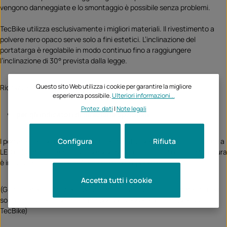
vengono danneggiate e lo smontaggio è possibile senza problemi.
TecBike utilizza esclusivamente i migliori materiali. Il rivestimento a
polvere nero opaco serve solo a fini estetici. L’inclinazione del
portatarga è regolabile in modo continuo fino a raggiungere
l’inclinazione di 30° prevista dalla legge.
Questo sito Web utilizza i cookie per garantire la migliore
Riceverai il portatarga
esperienza possibile.
Ulteriori informazioni...
Protez. dati
|
Note legali
per gli indicatori di direzione opzionali
Configura
Rifiuta
I portatarga non richiedono alcuna immatricolazione; la luce di targa a
LED è dotata del marchio di omologazione “E” richiesto e nella fornitura
è incluso anche un catarifrangente con supporto.
Accetta tutti i cookie
(Gli indicatori di direzione parzialmente raffigurati nelle immagini non
sono inclusi nella fornitura, ma possono essere ordinati presso
TecBike)