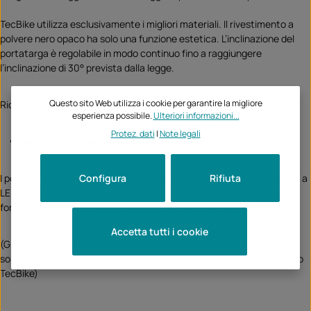
TecBike utilizza esclusivamente i migliori materiali. Il rivestimento a
polvere nero opaco ha solo una funzione estetica. L’inclinazione del
portatarga è regolabile in modo continuo fino a raggiungere
l’inclinazione di 30° prevista dalla legge.
Questo sito Web utilizza i cookie per garantire la migliore
Riceverai il portatarga
esperienza possibile.
Ulteriori informazioni...
Protez. dati
|
Note legali
per gli indicatori di direzione opzionali
I portatarga non richiedono alcuna immatricolazione; la luce di targa a
Configura
Rifiuta
LED è dotata del marchio di omologazione \"E\" richiesto e nella
fornitura è incluso anche un catarifrangente con supporto.
Accetta tutti i cookie
(Gli indicatori di direzione parzialmente raffigurati nelle immagini non
sono inclusi nella fornitura, ma possono essere ordinati anche presso
TecBike)