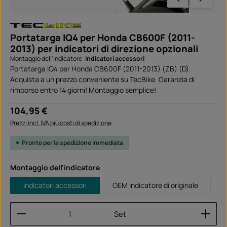
Portatarga IQ4 per Honda CB600F (2011-
2013) per indicatori di direzione opzionali
Montaggio dell'indicatore:
Indicatori accessori
Portatarga IQ4 per Honda CB600F (2011-2013) (ZB) (D).
Acquista a un prezzo conveniente su TecBike. Garanzia di
rimborso entro 14 giorni! Montaggio semplice!
Prezzo normale:
104,95 €
Prezzi incl. IVA più costi di spedizione
Pronto per la spedizione immediata
Seleziona
Montaggio dell'indicatore
Indicatori accessori
OEM Indicatore di originale
Quantità del prodotto: inserisci la quantità desider
Set