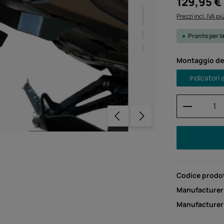
129,95 €
Prezzi incl. IVA p
Pronto per l
Seleziona
Montaggio del
Indicatori
Quantità
Codice prodo
Manufacturer
Manufacture