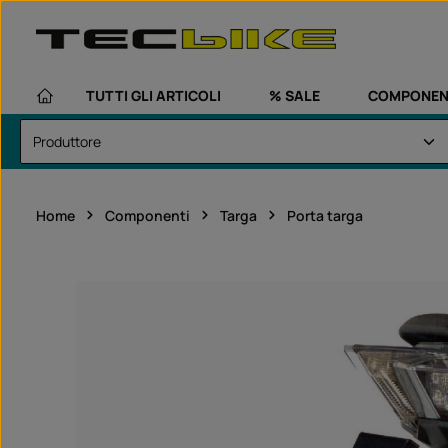
assa al contenuto principale
Passa alla navigazione principale
TUTTI GLI ARTICOLI
% SALE
COMPONEN
Home
Componenti
Targa
Porta targa
Salta la galleria di immagini