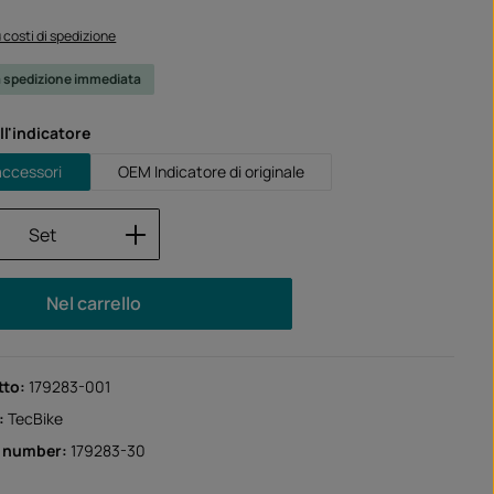
iù costi di spedizione
a spedizione immediata
l'indicatore
 accessori
OEM Indicatore di originale
 del prodotto: inserisci la quantità desid
Set
Nel carrello
tto:
179283-001
:
TecBike
r number:
179283-30