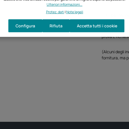
Ulteriori informazioni...
Protez. dati
|
Note legali
per gli
in
Configura
Rifiuta
Accetta tutti i cookie
I portatarga so
prova E richies
(Alcuni degli i
fornitura, ma 