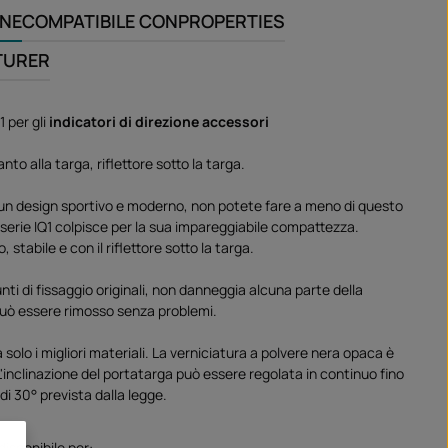
ONE
COMPATIBILE CON
PROPERTIES
TURER
1 per gli
indicatori di direzione accessori
nto alla targa, riflettore sotto la targa.
un design sportivo e moderno, non potete fare a meno di questo
serie IQ1 colpisce per la sua impareggiabile compattezza.
, stabile e con il riflettore sotto la targa.
nti di fissaggio originali, non danneggia alcuna parte della
uò essere rimosso senza problemi.
a solo i migliori materiali. La verniciatura a polvere nera opaca è
L'inclinazione del portatarga può essere regolata in continuo fino
 di 30° prevista dalla legge.
disponibile per: