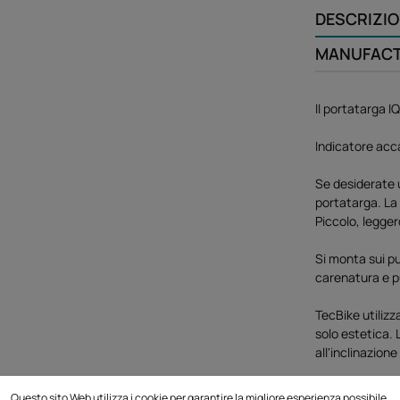
DESCRIZI
MANUFAC
Il portatarga IQ
Indicatore acca
Se desiderate 
portatarga. La 
Piccolo, leggero
Si monta sui pu
carenatura e p
TecBike utilizz
solo estetica. 
all'inclinazione
Questo sito Web utilizza i cookie per garantire la migliore esperienza possibile.
Il portatarga è 