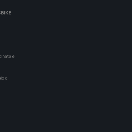
CBIKE
rdinata e
lo di