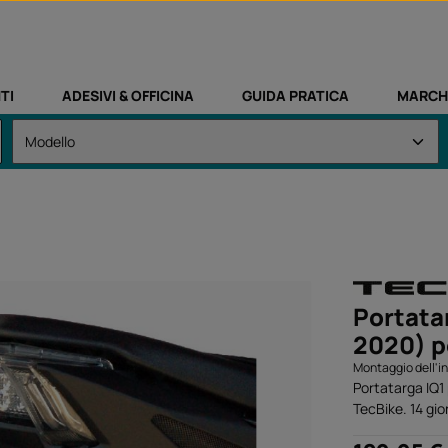
TI
ADESIVI & OFFICINA
GUIDA PRATICA
MARCH
Portata
2020) pe
Montaggio dell'i
Portatarga IQ
TecBike. 14 gio
Prezzo normale