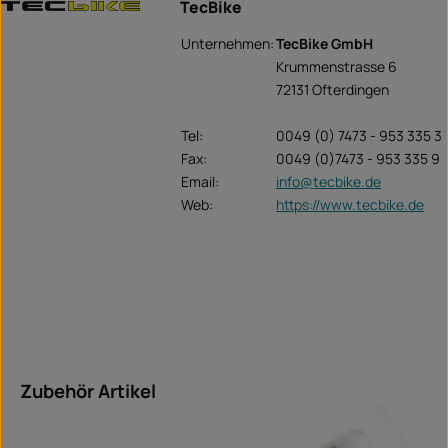
TecBike
Unternehmen:
TecBike GmbH
Krummenstrasse 6
72131 Ofterdingen
Tel:
0049 (0) 7473 - 953 335 3
Fax:
0049 (0)7473 - 953 335 9
Email:
info@tecbike.de
Web:
https://www.tecbike.de
Salta la galleria dei prodotti
Zubehör Artikel