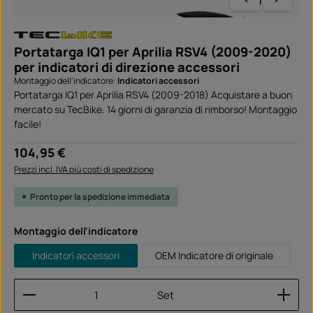
Portatarga IQ1 per Aprilia RSV4 (2009-2020)
per indicatori di direzione accessori
Montaggio dell'indicatore:
Indicatori accessori
Portatarga IQ1 per Aprilia RSV4 (2009-2018) Acquistare a buon
mercato su TecBike. 14 giorni di garanzia di rimborso! Montaggio
facile!
Prezzo normale:
104,95 €
Prezzi incl. IVA più costi di spedizione
Pronto per la spedizione immediata
Seleziona
Montaggio dell'indicatore
Indicatori accessori
OEM Indicatore di originale
Quantità del prodotto: inserisci la quantità desider
Set