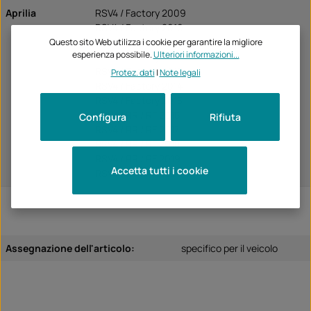
Aprilia
RSV4 / Factory 2009
RSV4 / Factory 2010
RSV4 / Factory 2011
Questo sito Web utilizza i cookie per garantire la migliore
esperienza possibile.
Ulteriori informazioni...
RSV4 / Factory 2012
RSV4 / Factory 2013
Protez. dati
|
Note legali
RSV4 / Factory 2014
RSV4 / Factory 2015
RSV4 / RR / RF 2016
Configura
Rifiuta
RSV4 / RR / RF 2017
RSV4 / RR / RF 2018
RSV4 / RR / RF 2019
Accetta tutti i cookie
RSV4 / RR / RF 2020
Assegnazione dell'articolo:
specifico per il veicolo