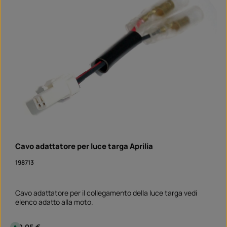
Cavo adattatore per luce targa Aprilia
198713
Cavo adattatore per il collegamento della luce targa vedi
elenco adatto alla moto.
Prezzo normale:
12,95 €
D