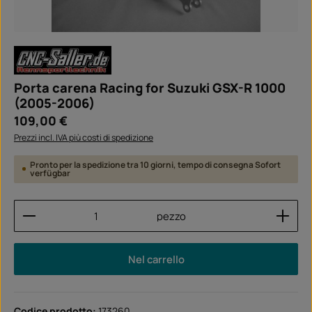
Porta carena Racing for Suzuki GSX-R 1000
(2005-2006)
Prezzo normale:
109,00 €
Prezzi incl. IVA più costi di spedizione
Pronto per la spedizione tra 10 giorni, tempo di consegna Sofort
verfügbar
Quantità del prodotto: inserisci la quantità desider
pezzo
Nel carrello
Codice prodotto:
173260