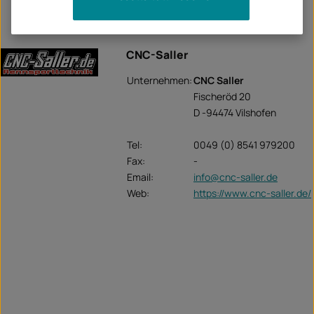
CNC-Saller
Unternehmen:
CNC Saller
Fischeröd 20
D -94474 Vilshofen
Tel:
0049 (0) 8541 979200
Fax:
-
Email:
info@cnc-saller.de
Web:
https://www.cnc-saller.de/