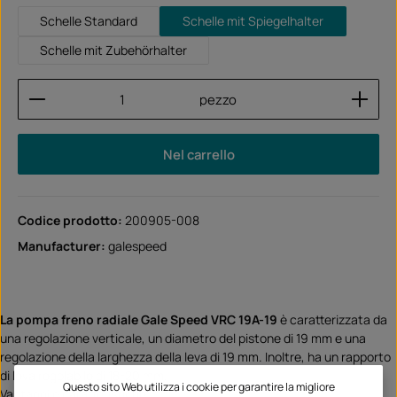
Schelle Standard
Schelle mit Spiegelhalter
Schelle mit Zubehörhalter
Quantità del prodotto: inserisci la quantità desider
pezzo
Nel carrello
Codice prodotto:
200905-008
Manufacturer:
galespeed
La pompa freno radiale Gale Speed VRC 19A-19
è caratterizzata da
una regolazione verticale, un diametro del pistone di 19 mm e una
regolazione della larghezza della leva di 19 mm. Inoltre, ha un rapporto
di leva regolabile di 18-20 mm.
Questo sito Web utilizza i cookie per garantire la migliore
Vantaggi e caratteristiche: