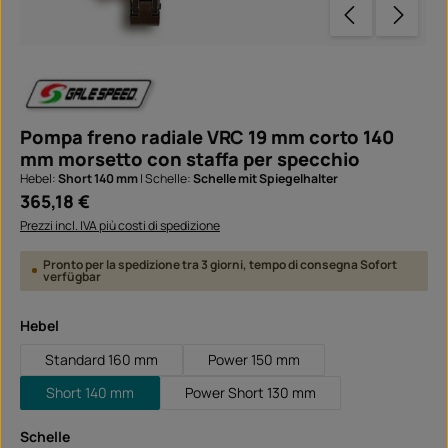
Pompa freno radiale VRC 19 mm corto 140
mm morsetto con staffa per specchio
Hebel:
Short 140 mm
|
Schelle:
Schelle mit Spiegelhalter
Prezzo normale:
365,18 €
Prezzi incl. IVA più costi di spedizione
Pronto per la spedizione tra 3 giorni, tempo di consegna Sofort
verfügbar
Seleziona
Hebel
Standard 160 mm
Power 150 mm
Short 140 mm
Power Short 130 mm
Seleziona
Schelle