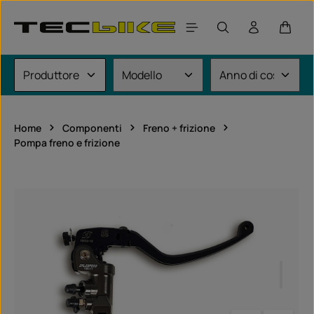
Passa al contenuto principale
Il car
Home
Componenti
Freno + frizione
Pompa freno e frizione
Salta la galleria di immagini