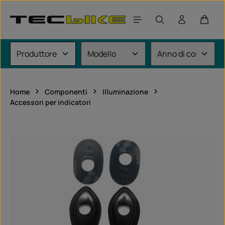
Passa al contenuto principale
Il car
Home
Componenti
Illuminazione
Accessori per indicatori
Salta la galleria di immagini