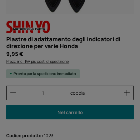
Piastre di adattamento degli indicatori di
direzione per varie Honda
Prezzo normale:
9,95 €
Prezzi incl. IVA più costi di spedizione
Pronto per la spedizione immediata
Quantità del prodotto: inserisci la quantità desider
coppia
Nel carrello
Codice prodotto:
1023