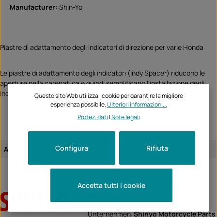
Manufacturer:
Shin-Yo
Piastre di adattamento degli indicatori di direzione per varie Honda
Le piastre di adattamento degli indicatori (Indy Spacer) riducono le
aperture nella carenatura e quindi semplificano l'installazione degli
indicatori accessori
Questo sito Web utilizza i cookie per garantire la migliore
esperienza possibile.
Ulteriori informazioni...
Protez. dati
|
Note legali
Configura
Rifiuta
Assegnazione dell'articolo:
specifico per il veicolo
Accetta tutti i cookie
Shin-Yo
Unternehmen:
Shinyo Motorcycle Parts