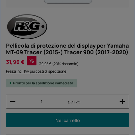
Pellicola di protezione del display per Yamaha
MT-09 Tracer (2015-) Tracer 900 (2017-2020)
Prezzo di vendita:
%
31,96 €
Prezzo normale:
39,95 €
(20% risparmio)
Prezzi incl. IVA più costi di spedizione
Pronto per la spedizione immediata
Quantità del prodotto: inserisci la quantità desider
pezzo
Nel carrello