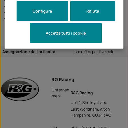
1 x mini bottiglia spray
1 x panno di lucidatura in pelle scamosciata
Configura
Rifiuta
1 x pulire a umido e a secco
1 x tergivetro e strisce per la rimozione della polvere
Accetta tutti i cookie
Assegnazione dell'articolo:
specifico per il veicolo
RG Racing
Unterneh
R&G Racing
men:
Unit 1, Shelleys Lane
East Worldham, Alton,
Hampshire, GU34 3AQ