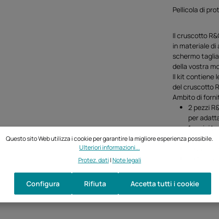
Pellicola di p
Il cruscotto R
in materiale di 
schermo taglia
della vostra m
Il kit contiene 
del cruscotto 
Ambito di forni
2 pezzi R
per adatta
1 x mini bo
1 x panno 
Questo sito Web utilizza i cookie per garantire la migliore esperienza possibile.
Ulteriori informazioni...
1 x pulire
1 x tergiv
Protez. dati
|
Note legali
Configura
Rifiuta
Accetta tutti i cookie