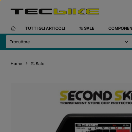
assa al contenuto principale
Passa alla navigazione principale
TUTTI GLI ARTICOLI
% SALE
COMPONEN
Home
% Sale
Salta la galleria di immagini