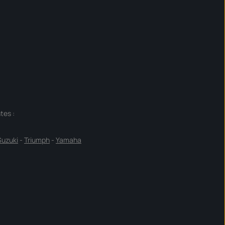
tes :
Suzuki
-
Triumph
-
Yamaha