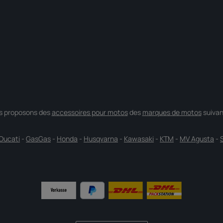
s proposons des
accessoires pour motos
des
marques de motos
suivan
Ducati
-
GasGas
-
Honda
-
Husqvarna
-
Kawasaki
-
KTM
-
MV Agusta
-