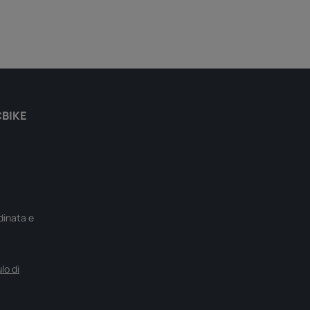
CBIKE
rdinata e
lo di