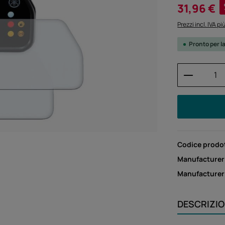
Prezzo di vendi
31,96 €
Prezzi incl. IVA p
Pronto per l
Quantità
Codice prodo
Manufacturer
Manufacture
DESCRIZI