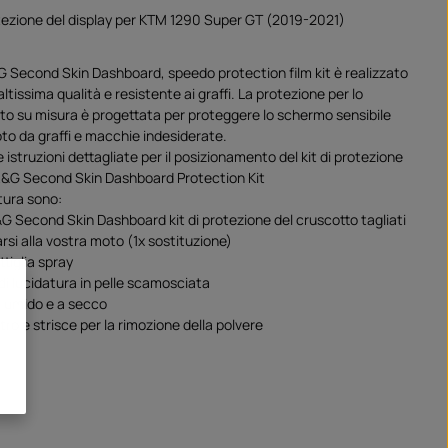
rotezione del display per KTM 1290 Super GT (2019-2021)
&G Second Skin Dashboard, speedo protection film kit è realizzato
altissima qualità e resistente ai graffi. La protezione per lo
to su misura è progettata per proteggere lo schermo sensibile
oto da graffi e macchie indesiderate.
le istruzioni dettagliate per il posizionamento del kit di protezione
R&G Second Skin Dashboard Protection Kit
tura sono:
&G Second Skin Dashboard kit di protezione del cruscotto tagliati
rsi alla vostra moto (1x sostituzione)
ttiglia spray
di lucidatura in pelle scamosciata
 a umido e a secco
etro e strisce per la rimozione della polvere