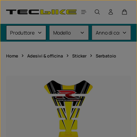
Passa al contenuto principale
Il car
Home
Adesivi & officina
Sticker
Serbatoio
Salta la galleria di immagini