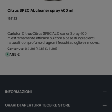
Citrus SPECIAL cleaner spray 400 ml
162122
Carlofon Citrus Citrus SPECIAL Cleaner Spray 400
mlestremamente efficace pulitore a base di ingredienti
naturali, con profumo di agrumi freschi.scioglie e rimuove
grasso, olio, adesivi, resina, catrame e inchiostro adatto per
Contenuto:
0.4 Litri
(44,87 € / 1 Litri)
superfici non assorbenti e non sbiancanti Perfetto pulitore
Prezzo normale:
17,95 €
D
prima di incollare gli adesivi sul bordo del cerchio rimuove i
i
s
vecchi residui di adesivo e lo sporco grasso Applicazione non
p
Quantità del prodotto: inserisci la quantità desi
solo sulla moto, ma anche in auto e a casa della
o
Can
n
mamma!Nota: Questo prodotto non è assegnato ad un
i
veicolo specifico - si prega di controllare se questo articolo si
b
i
adatta e/o è necessario.
l
e
,
t
INFORMAZIONI
e
m
p
i
ORARI DI APERTURA TECBIKE STORE
d
i
c