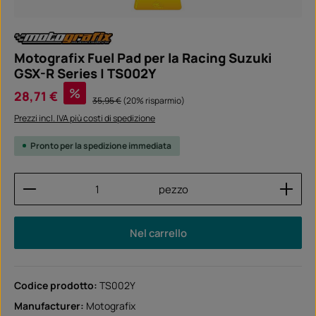
Motografix Fuel Pad per la Racing Suzuki
GSX-R Series | TS002Y
Prezzo di vendita:
%
28,71 €
Prezzo normale:
35,95 €
(20% risparmio)
Prezzi incl. IVA più costi di spedizione
Pronto per la spedizione immediata
Quantità del prodotto: inserisci la quantità desider
pezzo
Nel carrello
Codice prodotto:
TS002Y
Manufacturer:
Motografix