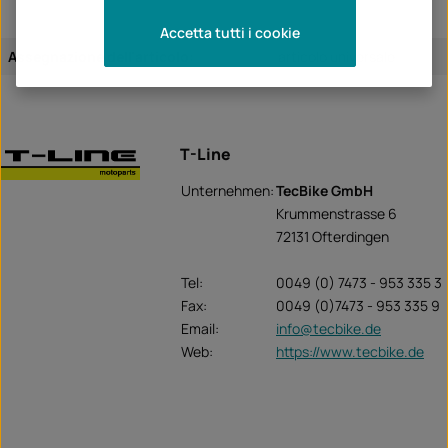
Accetta tutti i cookie
Assegnazione dell'articolo:
articolo universale
T-Line
Unternehmen:
TecBike GmbH
Krummenstrasse 6
72131 Ofterdingen
Tel:
0049 (0) 7473 - 953 335 3
Fax:
0049 (0)7473 - 953 335 9
Email:
info@tecbike.de
Web:
https://www.tecbike.de