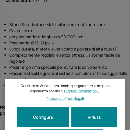
Manufacturer:
T-Line
Stand Steadystand Multi, bilanciere ruota anteriore
Colore: nero
per pneumatici di larghezza 90-200 mm
Pneumatici Ø 15-21 pollici
Lunga durata, materiale verniciato a polvere di alta qualità
Completamente regolabile senza attrezzi / sistema facile da
regolare
Piedini in gomma speciale per evitare lo scivolamento
Massima stabilità grazie al sistema completo di bloccaggio delle
ruote anteriori
Completamente regolabile, adatto anche per moto di grossa
Questo sito Web utilizza i cookie per garantire la migliore
esperienza possibile.
Ulteriori informazioni...
cilindrata
Protez. dati
|
Note legali
Nota:
Questo prodotto non è assegnato ad un veicolo specifico - si
prega di controllare se questo articolo si adatta e/o è necessario.
Configura
Rifiuta