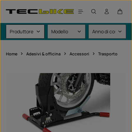
Passa al contenuto principale
Il car
Home
Adesivi & officina
Accessori
Trasporto
Salta la galleria di immagini