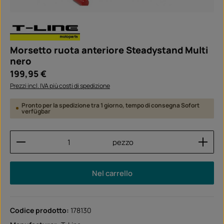
Morsetto ruota anteriore Steadystand Multi
nero
Prezzo normale:
199,95 €
Prezzi incl. IVA più costi di spedizione
Pronto per la spedizione tra 1 giorno, tempo di consegna Sofort
verfügbar
Quantità del prodotto: inserisci la quantità desider
pezzo
Nel carrello
Codice prodotto:
178130