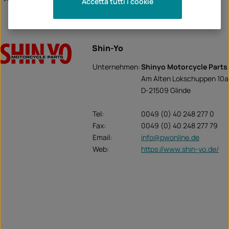
Accetta tutti i cookie
Shin-Yo
Unternehmen:
Shinyo Motorcycle Parts
Am Alten Lokschuppen 10a
D-21509 Glinde
Tel:
0049 (0) 40 248 277 0
Fax:
0049 (0) 40 248 277 79
Email:
info@pwonline.de
Web:
https://www.shin-yo.de/