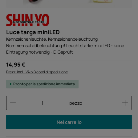
Luce targa miniLED
Kennzeichenleuchte, Kennzeichenbeleuchtung,
Nummernschildbeleuchtung 3 Leuchtstarke mini LED - keine
Eintragung notwendig - E-Geprüft
Prezzo normale:
14,95 €
Prezzi incl. IVA più costi di spedizione
Pronto per la spedizione immediata
Quantità del prodotto: inserisci la quantità desider
pezzo
Nel carrello