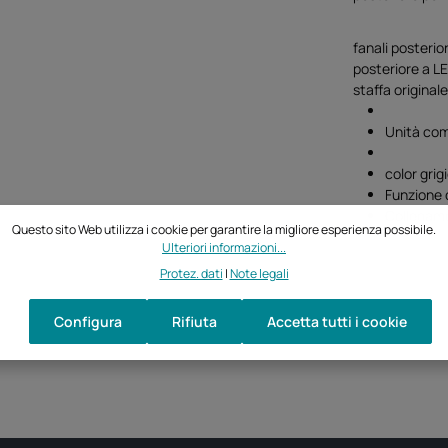
fanali posterio
posteriore a L
staffa originale
Unità com
color grig
Funzione d
Collegame
Questo sito Web utilizza i cookie per garantire la migliore esperienza possibile.
Ulteriori informazioni...
Protez. dati
|
Note legali
Configura
Rifiuta
Accetta tutti i cookie