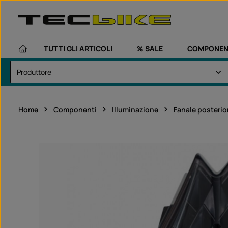
assa al contenuto principale
Passa alla navigazione principale
TUTTI GLI ARTICOLI
% SALE
COMPONEN
Home
Componenti
Illuminazione
Fanale posterio
Salta la galleria di immagini