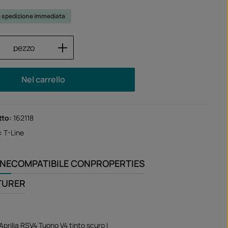
a spedizione immediata
 del prodotto: inserisci la quantità desid
pezzo
Nel carrello
tto:
162118
:
T-Line
ONE
COMPATIBILE CON
PROPERTIES
TURER
Aprilia RSV4 Tuono V4 tinto scuro I