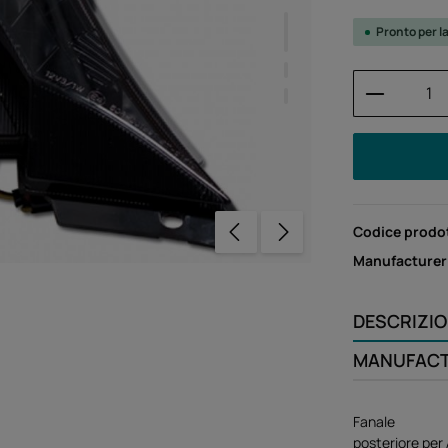
Pronto per l
Quantità
Codice prodo
Manufacturer
DESCRIZI
MANUFAC
Fanale
posteriore per 