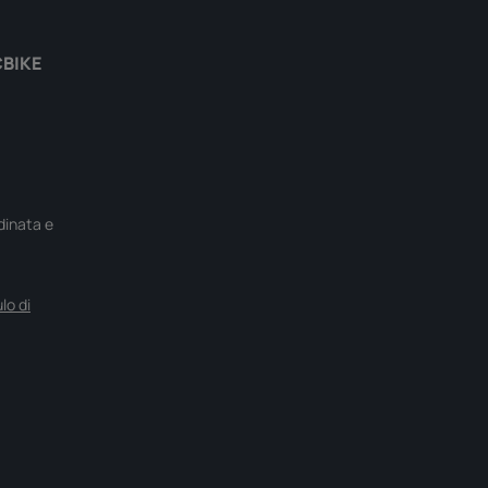
CBIKE
rdinata e
lo di