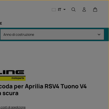
Il carrel
IT
E
 coda per Aprilia RSV4 Tuono V4
a scura
:
iù costi di spedizione