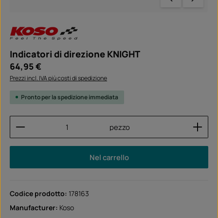
Indicatori di direzione KNIGHT
Prezzo normale:
64,95 €
Prezzi incl. IVA più costi di spedizione
Pronto per la spedizione immediata
Quantità del prodotto: inserisci la quantità desider
pezzo
Nel carrello
Codice prodotto:
178163
Manufacturer:
Koso