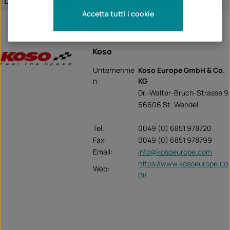
Uso degli indicatori:
Indicatori di fine barra
Accetta tutti i cookie
Koso
Unternehme
Koso Europe GmbH & Co.
n:
KG
Dr.-Walter-Bruch-Strasse 9
66606 St. Wendel
Tel:
0049 (0) 6851 978720
Fax:
0049 (0) 6851 978799
Email:
info@kosoeurope.com
https://www.kosoeurope.co
Web:
m/