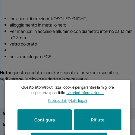
Indicatori di direzione KOSO LED KNIGHT,
alloggiamento in metallo nero
Per manubri in acciaio e alluminio con diametro interno da 13 mm
a 22 mm
vetro colorato
pezzo omologato ECE
Nota:
questo prodotto non è assegnato a un veicolo specifico;
verificare se l'articolo è adatto e/o necessario.
Questo sito Web utilizza i cookie per garantire la migliore
esperienza possibile.
Ulteriori informazioni...
Protez. dati
|
Note legali
Approvazione:
Testato ECE
Configura
Rifiuta
Assegnazione dell'articolo:
articolo universale