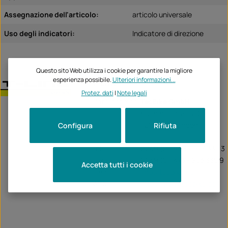
Assegnazione dell'articolo:
articolo universale
Uso degli indicatori:
Indicatore di direzione
Questo sito Web utilizza i cookie per garantire la migliore
esperienza possibile.
Ulteriori informazioni...
T-Line
Protez. dati
|
Note legali
Unternehmen:
TecBike GmbH
Krummenstrasse 6
72131 Ofterdingen
Configura
Rifiuta
Tel:
0049 (0) 7473 - 953 335 3
Fax:
0049 (0)7473 - 953 335 9
Accetta tutti i cookie
Email:
info@tecbike.de
Web:
https://www.tecbike.de