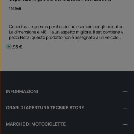
194946
Copertura in gomma per il dado, ad esempio per gli indicatori.
La dimensione è M8. Ha un aspetto migliore. Il set contiene 4
pezzi.Nota: questo prodotto non è assegnato a un veicolo
specifico; verificare se l'articolo è adatto e/o necessario.
Prezzo normale:
9,95 €
D
i
s
p
Quantità del prodotto: inserisci la quantità desi
o
Set
n
i
b
i
l
e
,
t
INFORMAZIONI
e
m
p
i
ORARI DI APERTURA TECBIKE STORE
d
i
c
o
n
MARCHE DI MOTOCICLETTE
s
e
g