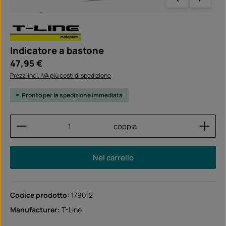
Indicatore a bastone
Prezzo normale:
47,95 €
Prezzi incl. IVA più costi di spedizione
Pronto per la spedizione immediata
Quantità del prodotto: inserisci la quantità desider
coppia
Nel carrello
Codice prodotto:
179012
Manufacturer:
T-Line