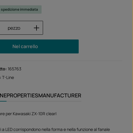
a spedizione immediata
 del prodotto: inserisci la quantità desid
pezzo
Nel carrello
tto:
165763
:
T-Line
ONE
PROPERTIES
MANUFACTURER
ore per Kawasaki ZX-10R clearI
ri a LED corrispondono nella forma e nella funzione al fanale