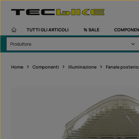
assa al contenuto principale
Passa alla navigazione principale
TUTTI GLI ARTICOLI
% SALE
COMPONEN
Home
Componenti
Illuminazione
Fanale posterio
Salta la galleria di immagini