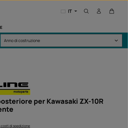
Il carrel
IT
E
posteriore per Kawasaki ZX-10R
ente
:
iù costi di spedizione