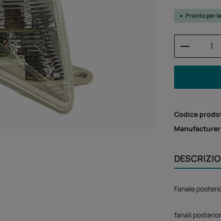
Pronto per l
Quantità
Codice prodo
Manufacturer
DESCRIZI
Fanale posteri
fanali posterio