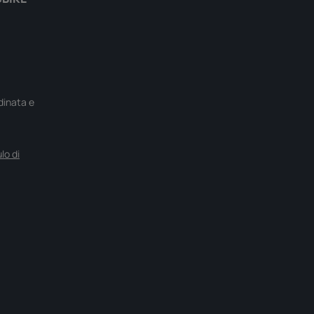
rdinata e
lo di