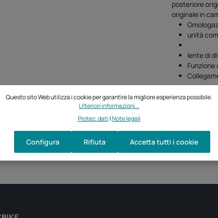
posteriore ori
originale in ca
Omologaz
unità com
lente di d
Funzione d
Collegame
Questo sito Web utilizza i cookie per garantire la migliore esperienza possibile.
Ulteriori informazioni...
Protez. dati
|
Note legali
Configura
Rifiuta
Accetta tutti i cookie
CBIKE