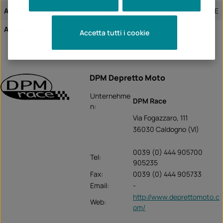
Approvazione:
DPM Deprettomoto liefert keine ABE
Assegnazione dell'articolo:
specifico per il veicolo
Accetta tutti i cookie
DPM Depretto Moto
Unternehme
DPM Race
n:
Via Fogazzaro, 111
36030 Caldogno (VI)
0039 (0) 444 905700
Tel:
905235
Fax:
0039 (0) 444 905733
Email:
-
http://www.deprettomoto.c
Web:
om/