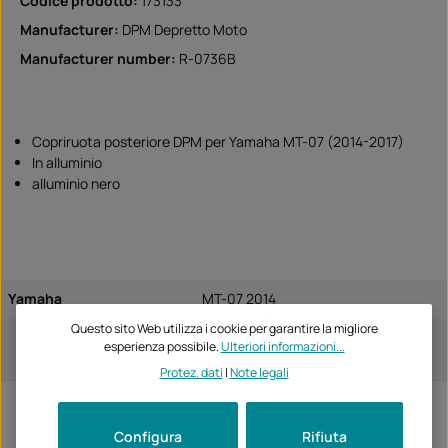
Codice prodotto:
173133
Manufacturer:
DPM Depretto Moto
Manufacturer number:
R-0736B
Copriruota posteriore DPM per Yamaha MT-07 (2014-2017)
In alluminio
alluminio nero
Yamaha
MT-07 2014
MT-07 2015
Questo sito Web utilizza i cookie per garantire la migliore
MT-07 2016
esperienza possibile.
Ulteriori informazioni...
MT-07 2017
Protez. dati
|
Note legali
Configura
Rifiuta