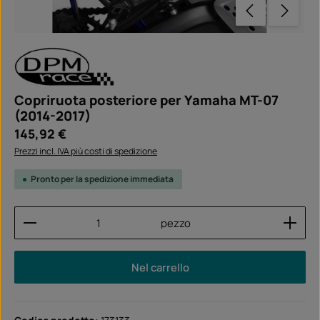
Copriruota posteriore per Yamaha MT-07
(2014-2017)
Prezzo normale:
145,92 €
Prezzi incl. IVA più costi di spedizione
Pronto per la spedizione immediata
Quantità del prodotto: inserisci la quantità desider
pezzo
Nel carrello