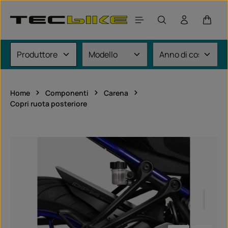
Passa al contenuto principale
Il car
Home
Componenti
Carena
Copri ruota posteriore
Salta la galleria di immagini