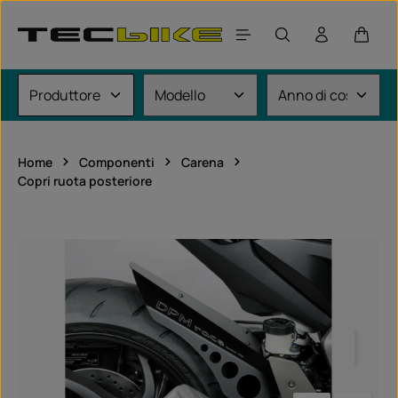
Passa al contenuto principale
Il car
Home
Componenti
Carena
Copri ruota posteriore
Salta la galleria di immagini