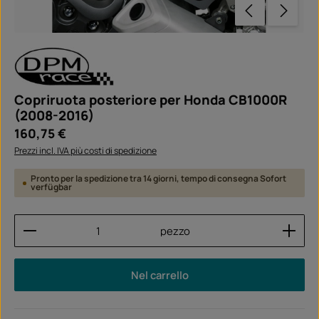
Copriruota posteriore per Honda CB1000R
(2008-2016)
Prezzo normale:
160,75 €
Prezzi incl. IVA più costi di spedizione
Pronto per la spedizione tra 14 giorni, tempo di consegna Sofort
verfügbar
Quantità del prodotto: inserisci la quantità desider
pezzo
Nel carrello