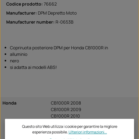
Codice prodotto:
76662
Manufacturer:
DPM Depretto Moto
Manufacturer number:
R-0653B
Copriruota posteriore DPM per Honda CB1000R in
alluminio
nero
si adatta ai modelli ABS!
Honda
CB1000R 2008
CB1000R 2009
CB1000R 2010
CB1000R 2011
Questo sito Web utilizza i cookie per garantire la migliore
CB1000R 2012
esperienza possibile.
Ulteriori informazioni...
CB1000R 2013