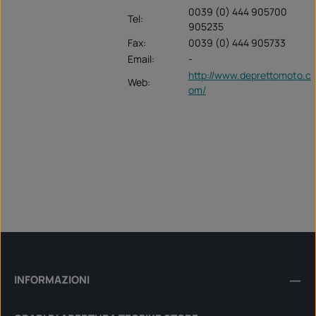
0039 (0) 444 905700
Tel:
905235
Fax:
0039 (0) 444 905733
Email:
-
http://www.deprettomoto.c
Web:
om/
INFORMAZIONI