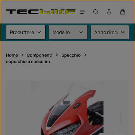
Passa al contenuto principale
Il car
Home
Componenti
Specchio
coperchio a specchio
Salta la galleria di immagini