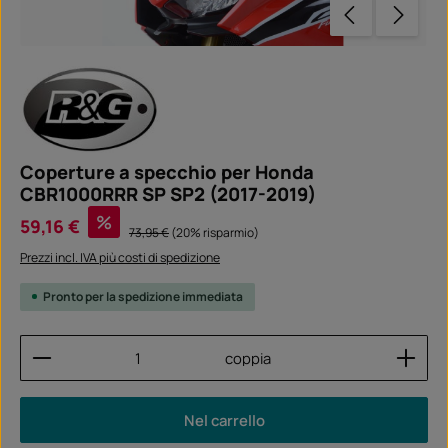
Coperture a specchio per Honda
CBR1000RRR SP SP2 (2017-2019)
Prezzo di vendita:
%
59,16 €
Prezzo normale:
73,95 €
(20% risparmio)
Prezzi incl. IVA più costi di spedizione
Pronto per la spedizione immediata
Quantità del prodotto: inserisci la quantità desider
coppia
Nel carrello