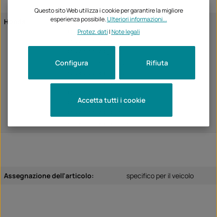
Questo sito Web utilizza i cookie per garantire la migliore
esperienza possibile.
Ulteriori informazioni...
Honda
CBR1000RR 2017
CBR1000RR 2018
Protez. dati
|
Note legali
CBR1000RR 2019
CBR1000RR 2020
CBR1000RR-R 2020
Configura
Rifiuta
CBR1000RR-R 2021
CBR1000RR-R 2022
CBR1000RR-R 2023
Accetta tutti i cookie
CBR1000RR-R 2024
CBR1000RR-R 2025
CBR1000RR-R 2026
Assegnazione dell'articolo:
specifico per il veicolo