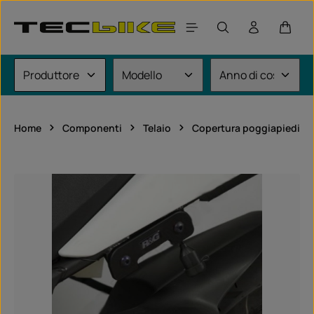
Passa al contenuto principale
Il car
Home
Componenti
Telaio
Copertura poggiapiedi
Salta la galleria di immagini