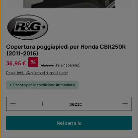
Copertura poggiapiedi per Honda CBR250R
(2011-2016)
Prezzo di vendita:
%
36,95 €
Prezzo normale:
45,95 €
(19% risparmio)
Prezzi incl. IVA più costi di spedizione
Pronto per la spedizione immediata
Quantità del prodotto: inserisci la quantità desider
pezzo
Nel carrello