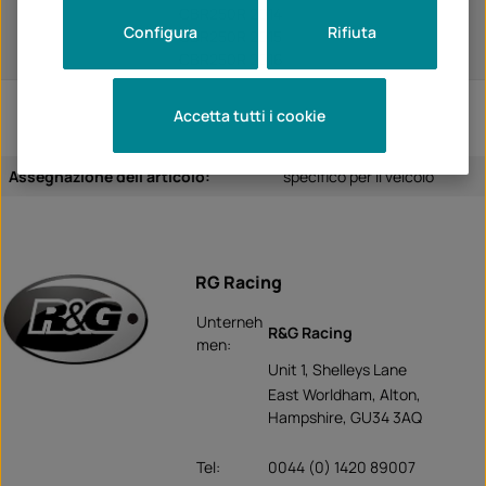
CBR250R 2014
Configura
Rifiuta
CBR250R 2015
CBR250R 2016
Accetta tutti i cookie
Assegnazione dell'articolo:
specifico per il veicolo
RG Racing
Unterneh
R&G Racing
men:
Unit 1, Shelleys Lane
East Worldham, Alton,
Hampshire, GU34 3AQ
Tel:
0044 (0) 1420 89007