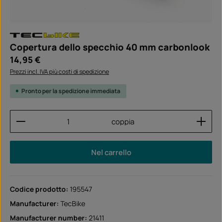
Copertura dello specchio 40 mm carbonlook
Prezzo normale:
14,95 €
Prezzi incl. IVA più costi di spedizione
Pronto per la spedizione immediata
Quantità del prodotto: inserisci la quantità desider
coppia
Nel carrello
Codice prodotto:
195547
Manufacturer:
TecBike
Manufacturer number:
21411