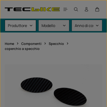
Passa al contenuto principale
Il car
Home
Componenti
Specchio
coperchio a specchio
Salta la galleria di immagini