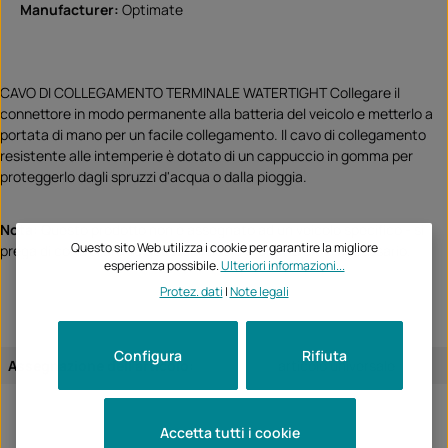
Manufacturer:
Optimate
CAVO DI COLLEGAMENTO TERMINALE WATERTIGHT Collegare il
connettore in modo permanente alla batteria del veicolo e metterlo a
portata di mano per un facile collegamento. Il cavo di collegamento
resistente alle intemperie è dotato di un cappuccio in gomma per
proteggerlo dagli spruzzi d'acqua o dalla pioggia.
Nota:
Questo prodotto non è assegnato ad un veicolo specifico - si
Questo sito Web utilizza i cookie per garantire la migliore
prega di controllare se questo articolo si adatta e/o è necessario.
esperienza possibile.
Ulteriori informazioni...
Protez. dati
|
Note legali
Configura
Rifiuta
Assegnazione dell'articolo:
articolo universale
Accetta tutti i cookie