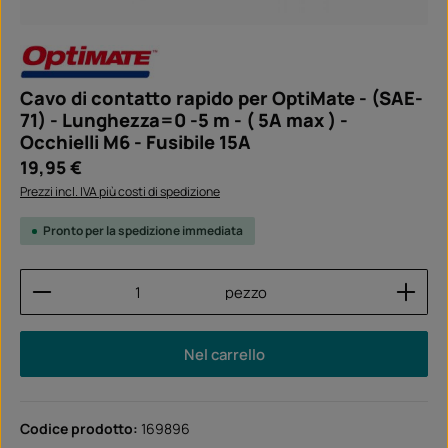
Cavo di contatto rapido per OptiMate - (SAE-
71) - Lunghezza=0 -5 m - ( 5A max ) -
Occhielli M6 - Fusibile 15A
Prezzo normale:
19,95 €
Prezzi incl. IVA più costi di spedizione
Pronto per la spedizione immediata
Quantità del prodotto: inserisci la quantità desider
pezzo
Nel carrello
Codice prodotto:
169896