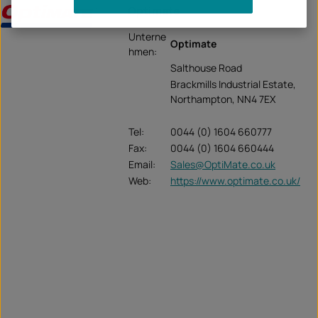
Optimate
Unterne
Optimate
hmen:
Salthouse Road
Brackmills Industrial Estate,
Northampton, NN4 7EX
Tel:
0044 (0) 1604 660777
Fax:
0044 (0) 1604 660444
Email:
Sales@OptiMate.co.uk
Web:
https://www.optimate.co.uk/