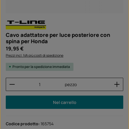
Cavo adattatore per luce posteriore con
spina per Honda
Prezzo normale:
19,95 €
Prezzi incl. IVA più costi di spedizione
Pronto per la spedizione immediata
Quantità del prodotto: inserisci la quantità desider
pezzo
Nel carrello
Codice prodotto:
165754