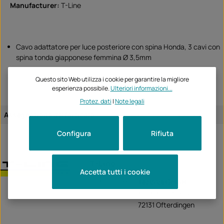
Manufacturer:
T-Line
Cavo adattatore per luce posteriore con spina Honda, 3 cavi con
spina tonda giapponese femmina Ø 3,5mm
Questo sito Web utilizza i cookie per garantire la migliore
esperienza possibile.
Ulteriori informazioni...
Protez. dati
|
Note legali
Assegnazione dell'articolo:
specifico per il veicolo
Configura
Rifiuta
T-Line
Accetta tutti i cookie
Unternehmen:
TecBike GmbH
Krummenstrasse 6
72131 Ofterdingen