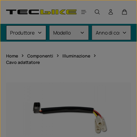
Passa al contenuto principale
Il car
Home
Componenti
Illuminazione
Cavo adattatore
Salta la galleria di immagini