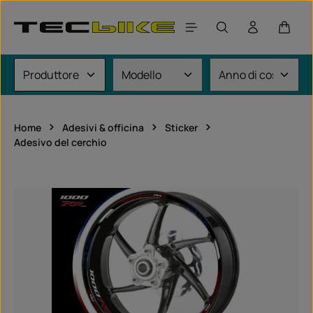
Passa al contenuto principale
Il car
Home
Adesivi & officina
Sticker
Adesivo del cerchio
Salta la galleria di immagini