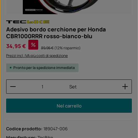
Adesivo bordo cerchione per Honda
CBR1000RRR rosso-bianco-blu
Prezzo di vendita:
%
34,95 €
Prezzo normale:
39,95 €
(12% risparmio)
Prezzi incl. IVA più costi di spedizione
Pronto per la spedizione immediata
Quantità del prodotto: inserisci la quantità desider
Set
Nel carrello
Codice prodotto:
189047-006
Manufacturer:
TecBike