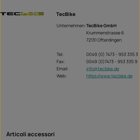
TecBike
Unternehmen:
TecBike GmbH
Krummenstrasse 6
72131 Ofterdingen
Tel:
0049 (0) 7473 - 953 335 3
Fax:
0049 (0)7473 - 953 335 9
Email:
info@tecbike.de
Web:
https://www.tecbike.de
Salta la galleria dei prodotti
Articoli accessori