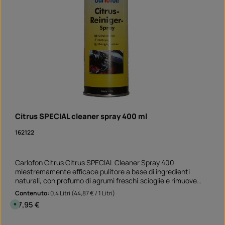
Citrus SPECIAL cleaner spray 400 ml
162122
Carlofon Citrus Citrus SPECIAL Cleaner Spray 400
mlestremamente efficace pulitore a base di ingredienti
naturali, con profumo di agrumi freschi.scioglie e rimuove
grasso, olio, adesivi, resina, catrame e inchiostro adatto per
Contenuto:
0.4 Litri
(44,87 € / 1 Litri)
superfici non assorbenti e non sbiancanti Perfetto pulitore
Prezzo normale:
17,95 €
D
prima di incollare gli adesivi sul bordo del cerchio rimuove i
i
s
vecchi residui di adesivo e lo sporco grasso Applicazione non
p