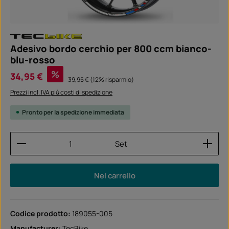
Adesivo bordo cerchio per 800 ccm bianco-
blu-rosso
Prezzo di vendita:
%
34,95 €
Prezzo normale:
39,95 €
(12% risparmio)
Prezzi incl. IVA più costi di spedizione
Pronto per la spedizione immediata
Quantità del prodotto: inserisci la quantità desider
Set
Nel carrello
Codice prodotto:
189055-005
Manufacturer:
TecBike