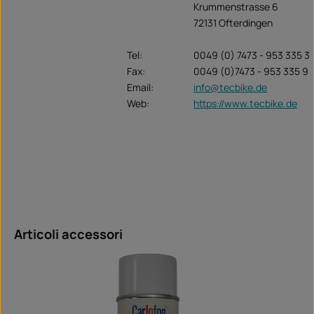
Krummenstrasse 6
72131 Ofterdingen
Tel:
0049 (0) 7473 - 953 335 3
Fax:
0049 (0)7473 - 953 335 9
Email:
info@tecbike.de
Web:
https://www.tecbike.de
Salta la galleria dei prodotti
Articoli accessori