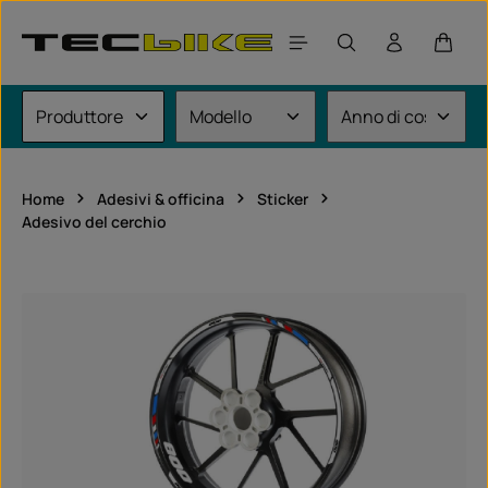
Passa al contenuto principale
Il car
Home
Adesivi & officina
Sticker
Adesivo del cerchio
Salta la galleria di immagini