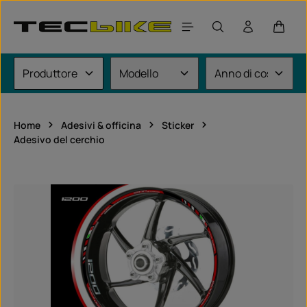
Passa al contenuto principale
Il car
Home
Adesivi & officina
Sticker
Adesivo del cerchio
Salta la galleria di immagini