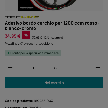
Adesivo bordo cerchio per 1200 ccm rosso-
bianco-cromo
Prezzo di vendita:
%
34,95 €
Prezzo normale:
39,95 €
(12% risparmio)
Prezzi incl. IVA più costi di spedizione
Pronto per la spedizione immediata
Quantità del prodotto: inserisci la quantità desider
Set
Nel carrello
Codice prodotto:
189035-003
Manufacturer:
TecBike