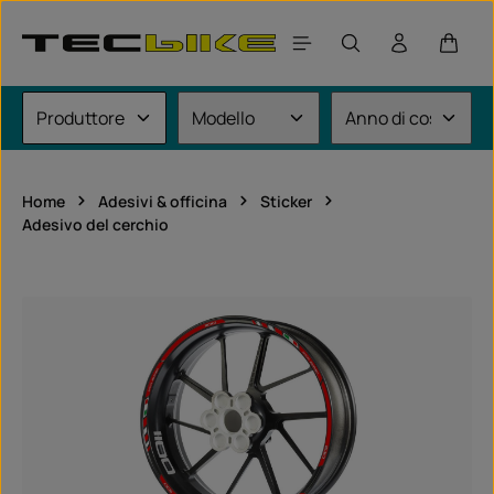
Passa al contenuto principale
Il car
Home
Adesivi & officina
Sticker
Adesivo del cerchio
Salta la galleria di immagini