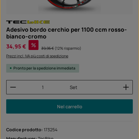
Adesivo bordo cerchio per 1100 ccm rosso-
bianco-cromo
Prezzo di vendita:
%
34,95 €
Prezzo normale:
39,95 €
(12% risparmio)
Prezzi incl. IVA più costi di spedizione
Pronto per la spedizione immediata
Quantità del prodotto: inserisci la quantità desider
Set
Nel carrello
Codice prodotto:
173254
Manufacturer:
TecBike