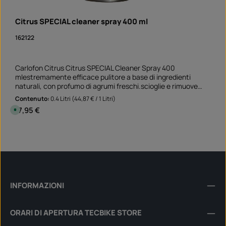
Citrus SPECIAL cleaner spray 400 ml
162122
Carlofon Citrus Citrus SPECIAL Cleaner Spray 400
mlestremamente efficace pulitore a base di ingredienti
naturali, con profumo di agrumi freschi.scioglie e rimuove
grasso, olio, adesivi, resina, catrame e inchiostro adatto per
Contenuto:
0.4 Litri
(44,87 € / 1 Litri)
superfici non assorbenti e non sbiancanti Perfetto pulitore
Prezzo normale:
17,95 €
D
prima di incollare gli adesivi sul bordo del cerchio rimuove i
i
s
vecchi residui di adesivo e lo sporco grasso Applicazione non
p
Quantità del prodotto: inserisci la quantità desi
solo sulla moto, ma anche in auto e a casa della
o
Can
n
mamma!Nota: Questo prodotto non è assegnato ad un
i
veicolo specifico - si prega di controllare se questo articolo si
b
i
adatta e/o è necessario.
l
e
,
t
INFORMAZIONI
e
m
p
i
ORARI DI APERTURA TECBIKE STORE
d
i
c