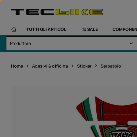
assa al contenuto principale
Passa alla navigazione principale
TUTTI GLI ARTICOLI
% SALE
COMPONEN
Home
Adesivi & officina
Sticker
Serbatoio
Salta la galleria di immagini