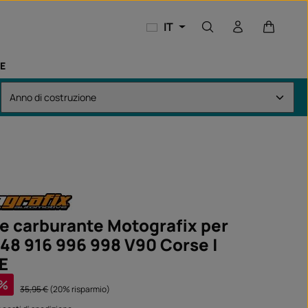
Il carrel
IT
E
 carburante Motografix per
748 916 996 998 V90 Corse |
E
ta:
%
Prezzo normale:
35,95 €
(20% risparmio)