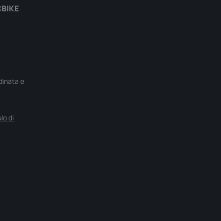
CBIKE
rdinata e
lo di