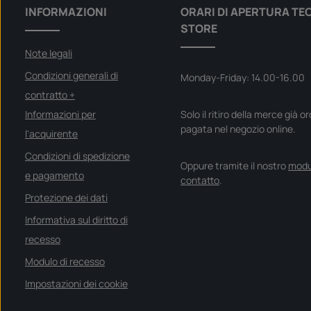
t
INFORMAZIONI
ORARI DI APERTURA TE
e
m
STORE
p
i
d
Note legali
i
c
o
Condizioni generali di
Monday-Friday: 14.00-16.00
n
s
contratto +
e
g
Informazioni per
Solo il ritiro della merce già o
n
a
pagata nel negozio online.
:
l'acquirente
S
o
Condizioni di spedizione
f
Oppure tramite il nostro
modu
o
r
e pagamento
contatto
.
t
v
Protezione dei dati
e
r
f
Informativa sul diritto di
ü
g
recesso
b
a
r
Modulo di recesso
Impostazioni dei cookie